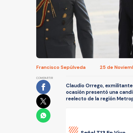
Francisco Sepúlveda
25 de Noviemb
COMPARTIR
Claudio Orrego, exmilitante
ocasión presentó una cand
reelecto de la región Metropo
Señal
T13 En Vivo