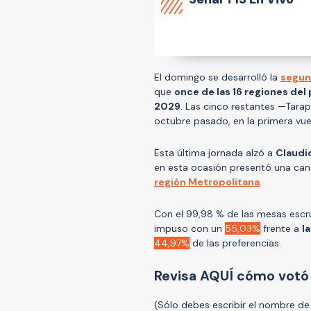
El domingo se desarrolló la
segun
que
once de las 16 regiones del
2029
. Las cinco restantes —Tarap
octubre pasado, en la primera vue
Esta última jornada alzó a
Claudi
en esta ocasión presentó una ca
región Metropolitana
.
Con el 99,98 % de las mesas escr
impuso con un
55,03%
frente a
l
44,97%
de las preferencias.
Revisa AQUÍ cómo votó 
(Sólo debes escribir el nombre d