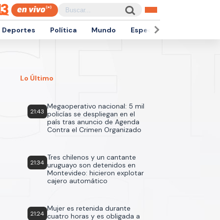
Deportes
Política
Mundo
Espectáculos
Empren
Lo Último
Megaoperativo nacional: 5 mil
21:43
policías se despliegan en el
país tras anuncio de Agenda
Contra el Crimen Organizado
Tres chilenos y un cantante
21:34
uruguayo son detenidos en
Montevideo: hicieron explotar
cajero automático
Mujer es retenida durante
21:24
cuatro horas y es obligada a