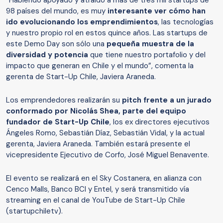
“Habiendo apoyado y atraído a más de tres mil startups de
98 países del mundo, es muy
interesante ver cómo han
ido evolucionando los emprendimientos
, las tecnologías
y nuestro propio rol en estos quince años. Las startups de
este Demo Day son sólo una
pequeña muestra de la
diversidad y potencia
que tiene nuestro portafolio y del
impacto que generan en Chile y el mundo”, comenta la
gerenta de Start-Up Chile, Javiera Araneda.
Los emprendedores realizarán su
pitch frente a un jurado
conformado por Nicolás Shea, parte del equipo
fundador de Start-Up Chile
, los ex directores ejecutivos
Ángeles Romo, Sebastián Díaz, Sebastián Vidal, y la actual
gerenta, Javiera Araneda. También estará presente el
vicepresidente Ejecutivo de Corfo, José Miguel Benavente.
El evento se realizará en el Sky Costanera, en alianza con
Cenco Malls, Banco BCI y Entel, y será transmitido vía
streaming en el canal de YouTube de Start-Up Chile
(startupchiletv).