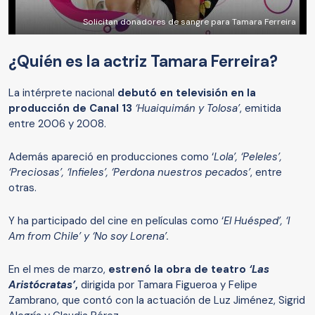
Solicitan donadores de sangre para Tamara Ferreira
¿Quién es la actriz Tamara Ferreira?
La intérprete nacional
debutó en televisión en la
producción de Canal 13
‘Huaiquimán y Tolosa’
, emitida
entre 2006 y 2008.
Además apareció en producciones como ‘
Lola’, ‘Peleles’,
‘Preciosas’, ‘Infieles’, ‘Perdona nuestros pecados’
, entre
otras.
Y ha participado del cine en películas como ‘
El Huésped’, ‘I
Am from Chile’ y ‘No soy Lorena’.
En el mes de marzo,
estrenó la obra de teatro
‘Las
Aristócratas’
,
dirigida por Tamara Figueroa y Felipe
Zambrano, que contó con la actuación de Luz Jiménez, Sigrid