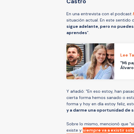
Castro
En una entrevista con el podcast
situación actual. En este sentido di
sigue adelante, pero no puedes 
aprendes
".
Lee T
"Mi pa
Álvaro
Y añadió: "En eso estoy, han pasad
cierta forma hemos sanado o estam
forma y hoy en día estoy feliz, e
y a darme una oportunidad de se
Sobre lo mismo, mencionó que "si 
existe y
siempre va a existir sob