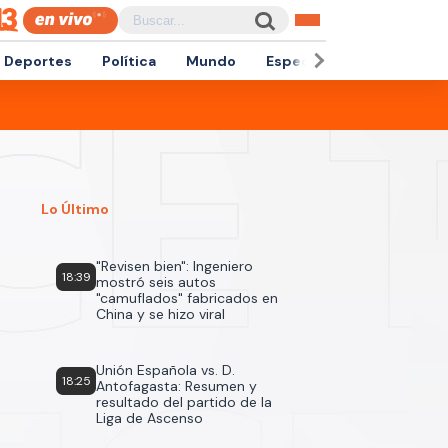
Deportes
Política
Mundo
Espectáculos
Empren
Lo Último
"Revisen bien": Ingeniero
18:39
mostró seis autos
"camuflados" fabricados en
China y se hizo viral
Unión Española vs. D.
18:25
Antofagasta: Resumen y
resultado del partido de la
Liga de Ascenso