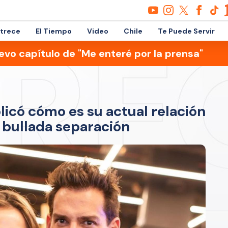
etrece
El Tiempo
Video
Chile
Te Puede Servir
evo capítulo de "Me enteré por la prensa"
licó cómo es su actual relación
 bullada separación