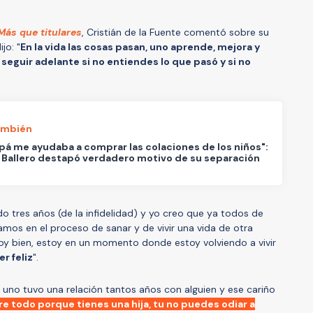
Más que titulares
, Cristián de la Fuente comentó sobre su
jo: "
En la vida las cosas pasan, uno aprende, mejora y
seguir adelante si no entiendes lo que pasó y si no
ambién
pá me ayudaba a comprar las colaciones de los niños":
 Ballero destapó verdadero motivo de su separación
o tres años (de la infidelidad) y yo creo que ya todos de
os en el proceso de sanar y de vivir una vida de otra
stoy bien, estoy en un momento donde estoy volviendo a vivir
r feliz
".
uno tuvo una relación tantos años con alguien y ese cariño
re todo porque tienes una hija, tu no puedes odiar a