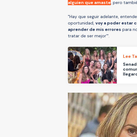
alguien que amaste
, pero tambi
"Hay que seguir adelante, entender
oportunidad,
voy a poder estar c
aprender de mis errores
para no
tratar de ser mejor'".
Lee T
Senad
comuni
llegar