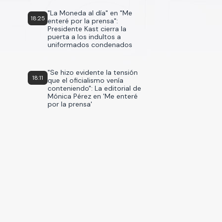
"La Moneda al día" en "Me
18:25
enteré por la prensa":
Presidente Kast cierra la
puerta a los indultos a
uniformados condenados
"Se hizo evidente la tensión
18:11
que el oficialismo venía
conteniendo": La editorial de
Mónica Pérez en 'Me enteré
por la prensa'