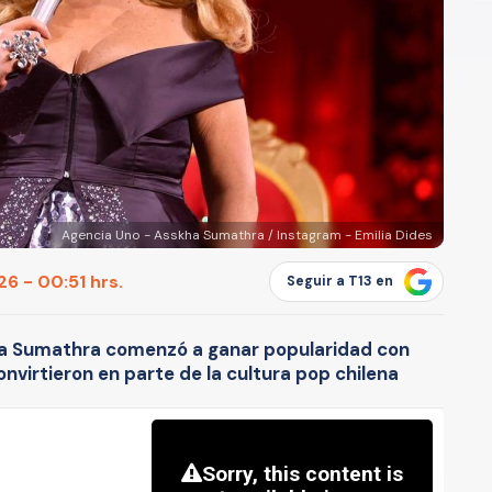
Agencia Uno - Asskha Sumathra / Instagram - Emilia Dides
6 - 00:51 hrs.
Seguir a T13 en
a Sumathra comenzó a ganar popularidad con
nvirtieron en parte de la cultura pop chilena