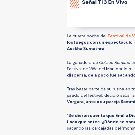
Señal
T13 En Vivo
La cuarta noche del
Festival de 
los fuegos con un espectáculo
Asskha Sumathra.
La ganadora de
Coliseo Romano
es
Festival de Viña del Mar, por lo 
dispersa, de a poco fue sacando 
Tras basar parte de su rutina en t
jurado del festival, decidió sacar 
Vergara junto a su pareja Samm
"
Se dieron cuenta que Emilia Di
flaca que antes. ¿Dónde se pone
sacando las carcajadas del 'monst