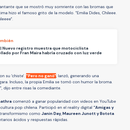
antante que se mostró muy sornriente con las bromas que
tima hizo el famoso grito de la modelo. "Emilia Dides, Chileee.
leeee".
ambién
| Nuevo registro muestra que motociclista
llado por Fran Maira habría cruzado con luz verde
n su 'chiste'.
"Pero no ganó"
, lanzó, generando una
gara. Incluso, la propia Emilia se tomó con humor la broma.
 dijo entre risas la comediante.
athra
comenzó a ganar popularidad con videos en YouTube
cultura pop chilena. Participó en el reality digital
“Amigas y
el transformismo como
Janin Day, Maureen Junott y Botota
arios ácidos y respuestas rápidas.