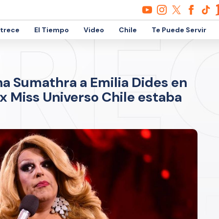
etrece
El Tiempo
Video
Chile
Te Puede Servir
kha Sumathra a Emilia Dides en
ex Miss Universo Chile estaba