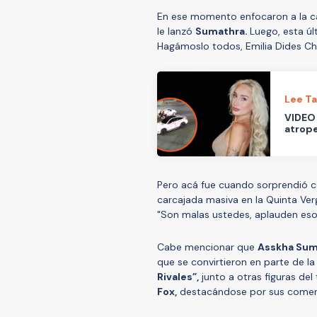
En ese momento enfocaron a la c
le lanzó
Sumathra.
Luego, esta úl
Hagámoslo todos, Emilia Dides Chi
Lee T
VIDEO 
atrope
Pero acá fue cuando sorprendió co
carcajada masiva en la Quinta Ver
"Son malas ustedes, aplauden eso",
Cabe mencionar que
Asskha Sum
que se convirtieron en parte de la 
Rivales”,
junto a otras figuras d
Fox,
destacándose por sus coment