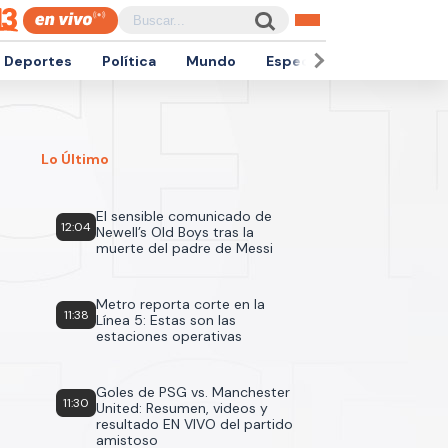
Deportes
Política
Mundo
Espectáculos
Empren
Lo Último
El sensible comunicado de
12:04
Newell’s Old Boys tras la
muerte del padre de Messi
Metro reporta corte en la
11:38
Línea 5: Estas son las
estaciones operativas
Goles de PSG vs. Manchester
11:30
United: Resumen, videos y
resultado EN VIVO del partido
amistoso