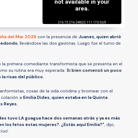
Viña del Mar 2026
con la presencia de
Juanes, quien abrió
 redondo
, llevándose las dos gaviotas. Luego fue el turno
de
 la primera comediante transformista que se presenta en el
mismo su rutina era muy esperada.
Si bien comenzó un poco
la risas del público.
ranformistas, cosas de la vida cotidina y bromear con el
a colación a
Emilia Dides, quien estaba en la Quinta
is Reyes.
des tuvo LA guagua hace dos semanas atrás y ya es más
n los fetos estas mujeres?. ¿Estás aquí Emilia?"
, dijo,
ruo'.