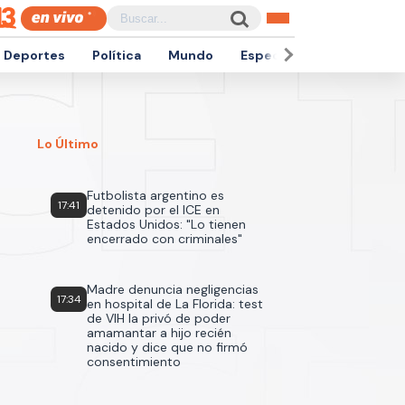
Deportes
Política
Mundo
Espectáculos
Empren
Lo Último
Futbolista argentino es
17:41
detenido por el ICE en
Estados Unidos: "Lo tienen
encerrado con criminales"
Madre denuncia negligencias
17:34
en hospital de La Florida: test
de VIH la privó de poder
amamantar a hijo recién
nacido y dice que no firmó
consentimiento