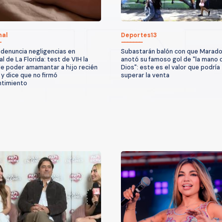
nal
Deportes13
denuncia negligencias en
Subastarán balón con que Marad
l de La Florida: test de VIH la
anotó su famoso gol de "la mano 
de poder amamantar a hijo recién
Dios": este es el valor que podría
 y dice que no firmó
superar la venta
ntimiento