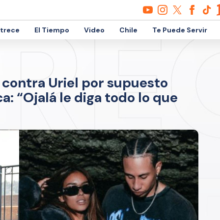
etrece
El Tiempo
Video
Chile
Te Puede Servir
 contra Uriel por supuesto
: “Ojalá le diga todo lo que