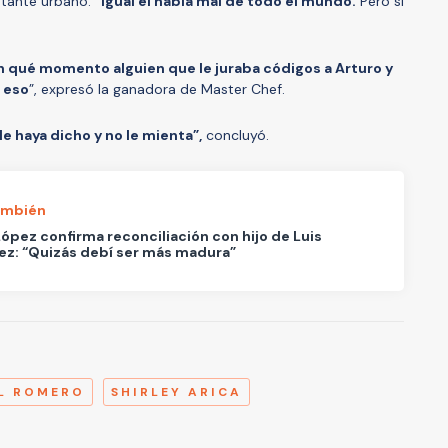
ntante urbano:
“Igual él habla mal de todo el mundo.
Pero si
n qué momento alguien que le juraba códigos a Arturo y
 eso
”, expresó la ganadora de Master Chef.
le haya dicho y no le mienta”,
concluyó.
ambién
ópez confirma reconciliación con hijo de Luis
z: “Quizás debí ser más madura”
A
EL ROMERO
SHIRLEY ARICA