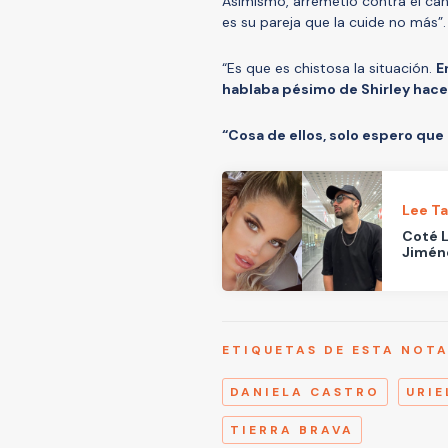
Asimismo, arremetió contra el ca
es su pareja que la cuide no más”.
“Es que es chistosa la situación.
E
hablaba pésimo de Shirley hace
“Cosa de ellos, solo espero que 
Lee T
Coté L
Jiméne
ETIQUETAS DE ESTA NOT
DANIELA CASTRO
URI
TIERRA BRAVA