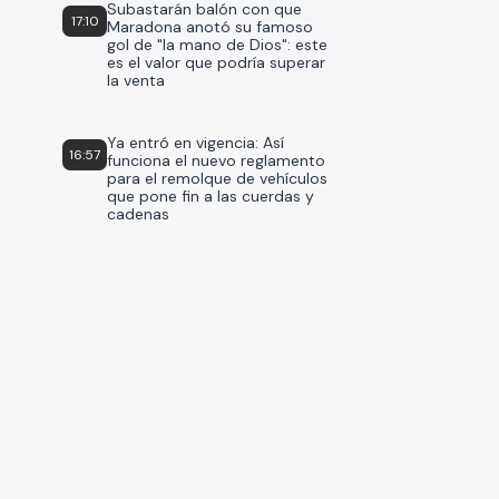
Subastarán balón con que
17:10
Maradona anotó su famoso
gol de "la mano de Dios": este
es el valor que podría superar
la venta
Ya entró en vigencia: Así
16:57
funciona el nuevo reglamento
para el remolque de vehículos
que pone fin a las cuerdas y
cadenas