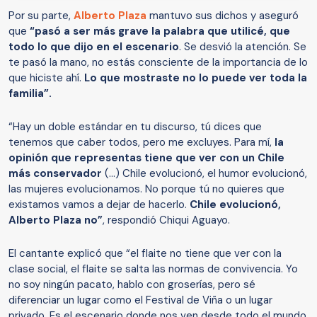
Por su parte,
Alberto Plaza
mantuvo sus dichos y aseguró
que
“pasó a ser más grave la palabra que utilicé, que
todo lo que dijo en el escenario
. Se desvió la atención. Se
te pasó la mano, no estás consciente de la importancia de lo
que hiciste ahí.
Lo que mostraste no lo puede ver toda la
familia”.
“Hay un doble estándar en tu discurso, tú dices que
tenemos que caber todos, pero me excluyes. Para mí,
la
opinión que representas tiene que ver con un Chile
más conservador
(…) Chile evolucionó, el humor evolucionó,
las mujeres evolucionamos. No porque tú no quieres que
existamos vamos a dejar de hacerlo.
Chile evolucionó,
Alberto Plaza no”
, respondió Chiqui Aguayo.
El cantante explicó que “el flaite no tiene que ver con la
clase social, el flaite se salta las normas de convivencia. Yo
no soy ningún pacato, hablo con groserías, pero sé
diferenciar un lugar como el Festival de Viña o un lugar
privado. Es el escenario donde nos ven desde todo el mundo,