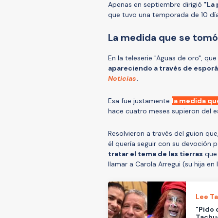
Apenas en septiembre dirigió
"La 
que tuvo una temporada de 10 día
La medida que se tomó
En la teleserie "Aguas de oro", q
apareciendo a través de espor
Noticias
.
Esa fue justamente
la medida qu
hace cuatro meses supieron del es
Resolvieron a través del guion qu
él quería seguir con su devoción 
tratar el tema de las tierras
que 
llamar a Carola Arregui (su hija en
Lee T
"Pido 
Tachue