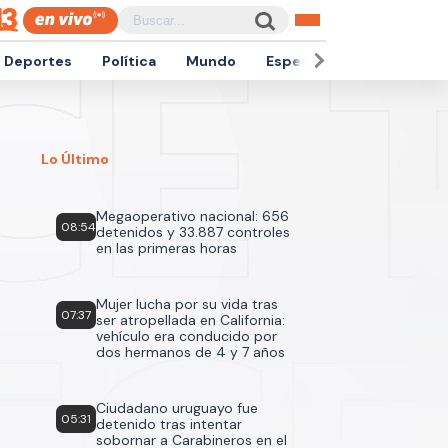
Deportes
Política
Mundo
Espectáculos
Empren
Lo Último
Megaoperativo nacional: 656
08:54
detenidos y 33.887 controles
en las primeras horas
Mujer lucha por su vida tras
07:37
ser atropellada en California:
vehículo era conducido por
dos hermanos de 4 y 7 años
Ciudadano uruguayo fue
05:31
detenido tras intentar
sobornar a Carabineros en el