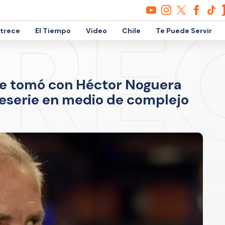
etrece
El Tiempo
Video
Chile
Te Puede Servir
se tomó con Héctor Noguera
leserie en medio de complejo