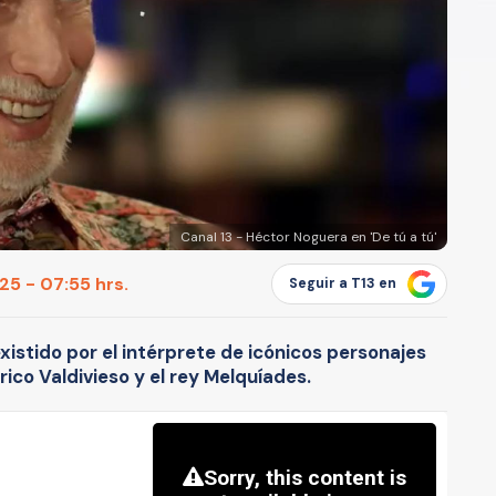
Canal 13 - Héctor Noguera en 'De tú a tú'
5 - 07:55 hrs.
Seguir a T13 en
istido por el intérprete de icónicos personajes
co Valdivieso y el rey Melquíades.