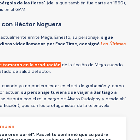
pérgola de las flores"
(de la que también fue parte en 1960),
s en el GAM.
 con Héctor Noguera
ue actualmente emite Mega, Ernesto, su personaje,
sigue
ádicas videollamadas por FaceTime, consignó
Las Últimas
e tomaron en la producción
de la ficción de Mega cuando
tado de salud del actor.
e, cuando ya no pudiera estar en el set de grabación y, como
por actuar,
su personaje tuviera que viajar a Santiago a
se disputa con el rol a cargo de Álvaro Rudolphy y desde ahí
 la ficción), que son los protagonistas de la telenovela.
ambién
que oren por él": Pastelito confirmó que su padre
la Chico se encuentra hospitalizado tras sufrir un