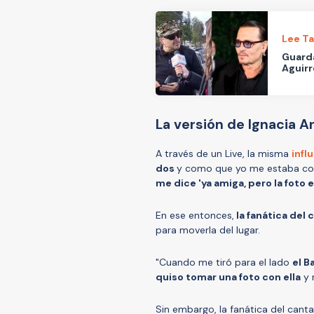
Lee T
Guarda
Aguirr
La versión de Ignacia A
A través de un Live, la misma
infl
dos
y como que yo me estaba corr
me dice 'ya amiga, pero la foto e
En ese entonces,
la fanática del 
para moverla del lugar.
"Cuando me tiró para el lado
el B
quiso tomar una foto con ella
y 
Sin embargo, la fanática del cantan