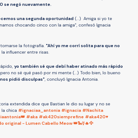
0 se negó nuevamente.
recemos una segunda oportunidad
(...) Amiga si yo te
inamos chocando cinco con la amiga", confesó Ignacia
 tomarse la fotografía.
"Ahí yo me corrí solita para que no
 la influencer entre risas.
rápido,
yo también sé que debí haber atinado más rápido
 pero no sé qué pasó por mi mente (...) Todo bien, lo bueno
nos pidió disculpas"
, concluyó Ignacia Antonia.
oria extendida dice que Bastian le dio su lugar y no se
 la chica
#ignaciaa_antonia
#ignacia
#Nachita
iaantonia👑
#aka
#ak420siemprefine
#aka420♥️
o original - Lumen Cabello Meow 👑🐍☿🔥🦅