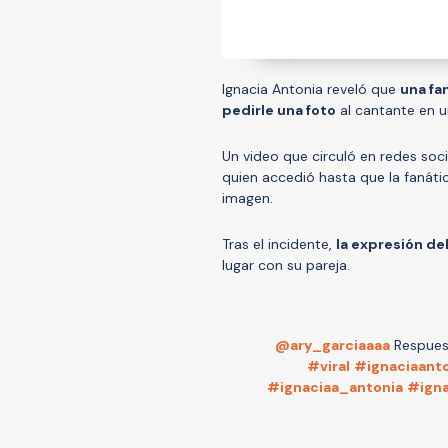
Ignacia Antonia reveló que
una fa
pedirle una foto
al cantante en u
Un video que circuló en redes so
quien accedió hasta que la fanátic
imagen.
Tras el incidente,
la expresión d
lugar con su pareja.
@ary_garciaaaa
Respues
#viral
#ignaciaanto
#ignaciaa_antonia
#igna