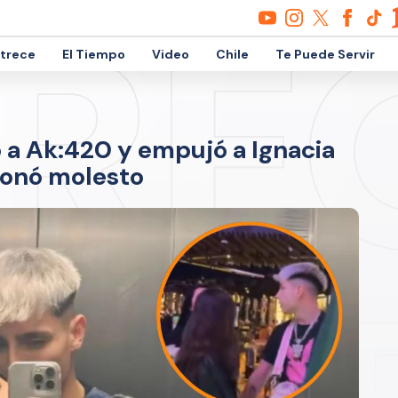
etrece
El Tiempo
Video
Chile
Te Puede Servir
o a Ak:420 y empujó a Ignacia
ionó molesto