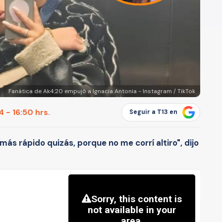
Fanática de Ak4:20 empujó a Ignacia Antonia - Instagram / TikTok
 - 16:50 hrs.
Seguir a T13 en
ás rápido quizás, porque no me corrí altiro", dijo