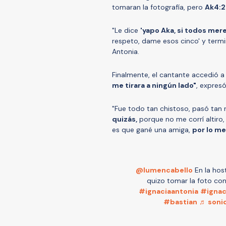
tomaran la fotografía, pero
Ak4:2
"Le dice
'yapo Aka, si todos me
respeto, dame esos cinco' y term
Antonia.
Finalmente, el cantante accedió a
me tirara a ningún lado"
, expresó
"Fue todo tan chistoso, pasó tan 
quizás,
porque no me corrí altiro,
es que gané una amiga,
por lo me
@lumencabello
En la host
quizo tomar la foto con
#ignaciaantonia
#ignac
#bastian
♬ sonid