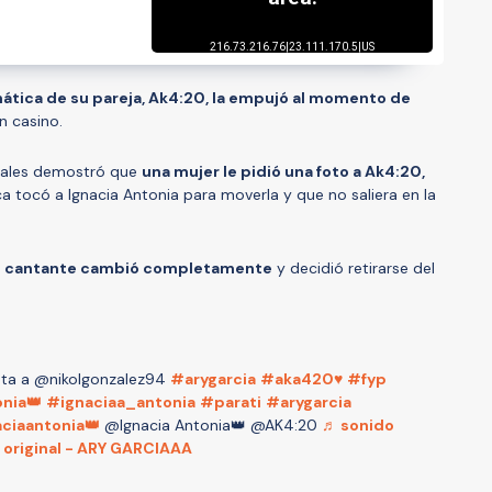
nática de su pareja, Ak4:20, la empujó al momento de
n casino.
ciales demostró que
una mujer le pidió una foto a Ak4:20,
a tocó a Ignacia Antonia para moverla y que no saliera en la
el cantante cambió completamente
y decidió retirarse del
ta a @nikolgonzalez94
#arygarcia
#aka420♥️
#fyp
nia👑
#ignaciaa_antonia
#parati
#arygarcia
ciaantonia👑
@Ignacia Antonia👑 @AK4:20
♬ sonido
original - ARY GARCIAAA