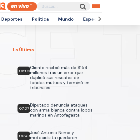
Deportes
Política
Mundo
Espectáculos
Empren
Lo Último
Cliente recibió más de $154
08:09
millones tras un error que
duplicó sus rescates de
fondos mutuos y terminó en
tribunales
Diputado denuncia ataques
07:07
con arma blanca contra lobos
marinos en Antofagasta
José Antonio Neme y
06:49
motociclista quedaron