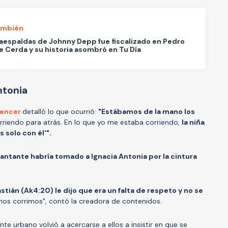
ambién
espaldas de Johnny Depp fue fiscalizado en Pedro
e Cerda y su historia asombró en Tu Día
ntonia
uencer
detalló lo que ocurrió:
"Estábamos de la mano los
iendo para atrás. En lo que yo me estaba corriendo,
la niña
s solo con él'".
cantante habría tomado a Ignacia Antonia por la cintura
astián (Ak4:20) le dijo que era un falta de respeto y no se
nos corrimos", contó la creadora de contenidos.
te urbano volvió a acercarse a ellos a insistir en que se