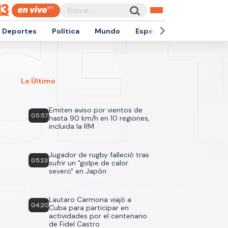
Deportes
Política
Mundo
Espectáculos
Empren
Lo Último
Emiten aviso por vientos de
05:57
hasta 90 km/h en 10 regiones,
incluida la RM
Jugador de rugby falleció tras
05:23
sufrir un "golpe de calor
severo" en Japón
Lautaro Carmona viajó a
04:20
Cuba para participar en
actividades por el centenario
de Fidel Castro