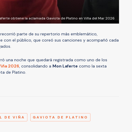
aferte obtiene la aclamada Gaviota de Platino en Viña del Mar 2026
a recorrió parte de su repertorio más emblemático,
e con el público, que coreó sus canciones y acompañó cada
gados.
rró una noche que quedará registrada como uno de los
Viña 2026
, consolidando a
Mon Laferte
como la sexta
ota de Platino.
A
L DE VIÑA
GAVIOTA DE PLATINO