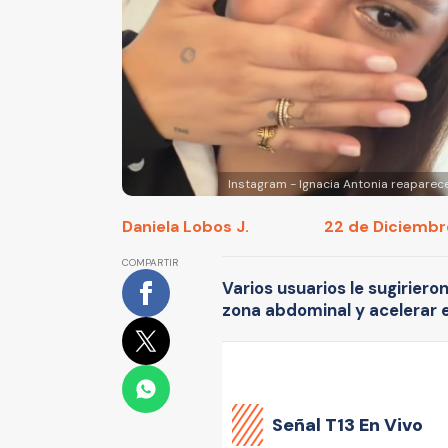
Instagram - Ignacia Antonia reaparec
Daniela Lobos J.
22 de Diciembre
COMPARTIR
Varios usuarios le sugiriero
zona abdominal y acelerar e
Señal
T13 En Vivo