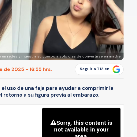
e en redes y muestra su cuerpo a solo días de convertirse en madre
 de 2025 - 16:55 hrs.
Seguir a T13 en
n el uso de una faja para ayudar a comprimir la
l retorno a su figura previa al embarazo.