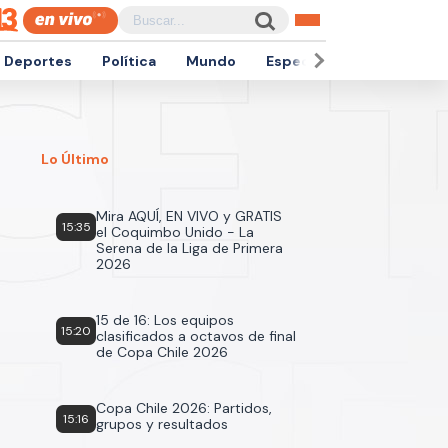
Deportes
Política
Mundo
Espectáculos
Empren
Lo Último
Mira AQUÍ, EN VIVO y GRATIS
15:35
el Coquimbo Unido - La
Serena de la Liga de Primera
2026
15 de 16: Los equipos
15:20
clasificados a octavos de final
de Copa Chile 2026
Copa Chile 2026: Partidos,
15:16
grupos y resultados