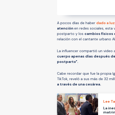
A pocos días de haber
dado a luz
atención
en redes sociales, esta
postparto y los
cambios físicos
relación con el cantante urbano A
La influencer compartió un video 
cuerpo apenas días después de
postparto".
Cabe recordar que fue la propia I
TikTok, reveló a sus más de 32 mi
a través de una cesárea.
Lee T
La ine
matri