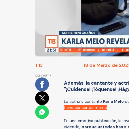
T13
18 de Marzo de 2025
COMPARTIR
Además, la cantante y actri
"¡Cuídense! ¡Tóquense! ¡Há
La actriz y cantante
Karla Melo
ut
tiene cáncer de mama
.
En una emotiva publicación, la jo
viviendo,
porque ustedes han si