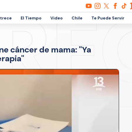
etrece
El Tiempo
Video
Chile
Te Puede Servir
ene cáncer de mama: "Ya
rapia"