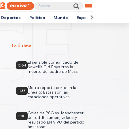
Deportes
Política
Mundo
Espectáculos
Empren
Lo Último
El sensible comunicado de
12:04
Newell’s Old Boys tras la
muerte del padre de Messi
Metro reporta corte en la
11:38
Línea 5: Estas son las
estaciones operativas
Goles de PSG vs. Manchester
11:30
United: Resumen, videos y
resultado EN VIVO del partido
amistoso