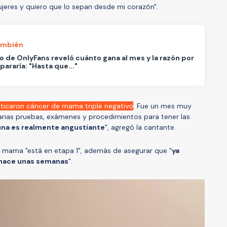
jeres y quiero que lo sepan desde mi corazón".
ambién
 de OnlyFans reveló cuánto gana al mes y la razón por
 pararía: "Hasta que..."
ticaron cáncer de mama triple negativo
. Fue un mes muy
 varias pruebas, exámenes y procedimientos para tener las
 una es realmente angustiante
", agregó la cantante.
 mama "está en etapa 1", además de asegurar que "
ya
hace unas semanas
".