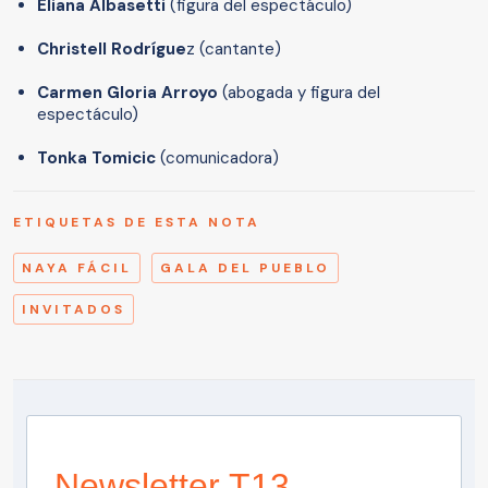
Eliana Albasetti
(figura del espectáculo)
Christell Rodrígue
z (cantante)
Carmen Gloria Arroyo
(abogada y figura del
espectáculo)
Tonka Tomicic
(comunicadora)
ETIQUETAS DE ESTA NOTA
NAYA FÁCIL
GALA DEL PUEBLO
INVITADOS
Newsletter T13