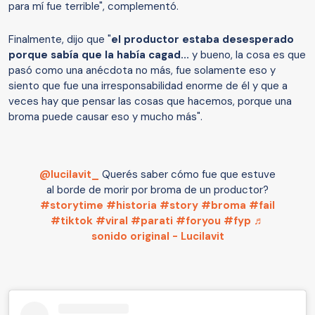
para mí fue terrible", complementó.
Finalmente, dijo que "
el productor estaba desesperado
porque sabía que la había cagad...
y bueno, la cosa es que
pasó como una anécdota no más, fue solamente eso y
siento que fue una irresponsabilidad enorme de él y que a
veces hay que pensar las cosas que hacemos, porque una
broma puede causar eso y mucho más".
@lucilavit_
Querés saber cómo fue que estuve
al borde de morir por broma de un productor?
#storytime
#historia
#story
#broma
#fail
#tiktok
#viral
#parati
#foryou
#fyp
♬
sonido original - Lucilavit