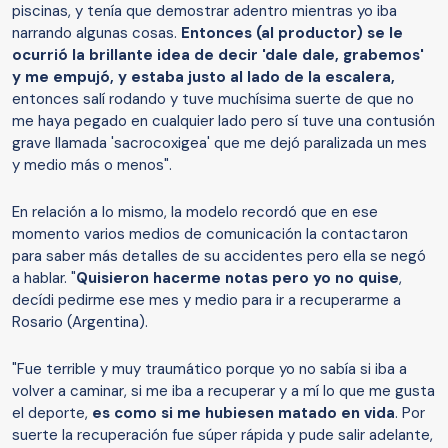
piscinas, y tenía que demostrar adentro mientras yo iba
narrando algunas cosas.
Entonces (al productor) se le
ocurrió la brillante idea de decir 'dale dale, grabemos'
y me empujó, y estaba justo al lado de la escalera,
entonces salí rodando y tuve muchísima suerte de que no
me haya pegado en cualquier lado pero sí tuve una contusión
grave llamada 'sacrocoxigea' que me dejó paralizada un mes
y medio más o menos".
En relación a lo mismo, la modelo recordó que en ese
momento varios medios de comunicación la contactaron
para saber más detalles de su accidentes pero ella se negó
a hablar. "
Quisieron hacerme notas pero yo no quise
,
decídi pedirme ese mes y medio para ir a recuperarme a
Rosario (Argentina).
"Fue terrible y muy traumático porque yo no sabía si iba a
volver a caminar, si me iba a recuperar y a mí lo que me gusta
el deporte,
es como si me hubiesen matado en vida
. Por
suerte la recuperación fue súper rápida y pude salir adelante,