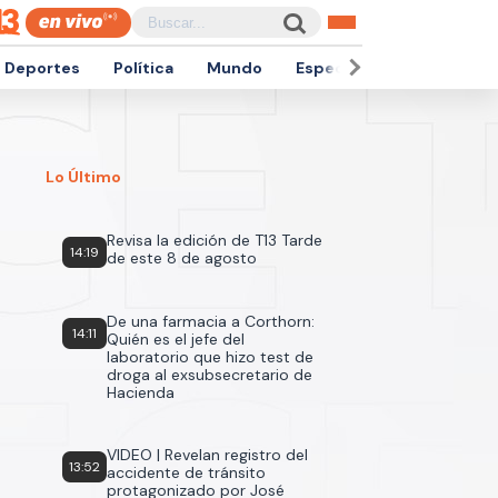
Deportes
Política
Mundo
Espectáculos
Empren
Lo Último
Revisa la edición de T13 Tarde
14:19
de este 8 de agosto
De una farmacia a Corthorn:
14:11
Quién es el jefe del
laboratorio que hizo test de
droga al exsubsecretario de
Hacienda
VIDEO | Revelan registro del
13:52
accidente de tránsito
protagonizado por José