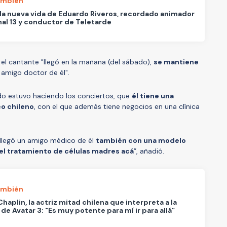
ambién
 la nueva vida de Eduardo Riveros, recordado animador
al 13 y conductor de Teletarde
 el cantante "llegó en la mañana (del sábado),
se mantiene
 amigo doctor de él".
do estuvo haciendo los conciertos, que
él tiene una
o chileno
, con el que además tiene negocios en una clínica
 llegó un amigo médico de él
también con una modelo
el tratamiento de células madres acá
”, añadió.
ambién
haplin, la actriz mitad chilena que interpreta a la
a de Avatar 3: "Es muy potente para mí ir para allá”