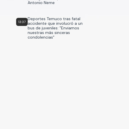
Antonio Neme
Deportes Temuco tras fatal
13:37
accidente que involucró a un
bus de juveniles: "Enviamos
nuestras más sinceras
condolencias"