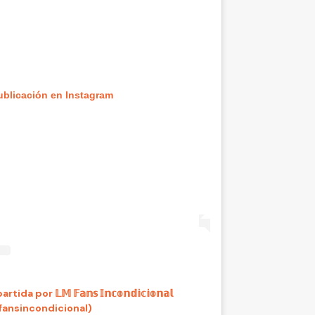
ublicación en Instagram
por 𝕃𝕄 𝔽𝕒𝕟𝕤 𝕀𝕟𝕔𝕠𝕟𝕕𝕚𝕔𝕚𝕠𝕟𝕒𝕝
ansincondicional)