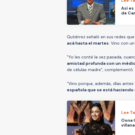
Lee T
Así es
de Can
Gutiérrez señaló en sus redes que
acá hasta el martes
. Vino con un
"Yo les conté la vez pasada, cuan
amistad profunda con un médic
de células madre”, complementó.
“Vino porque, además, días antes
española que se está haciendo 
Lee T
Oona C
villan