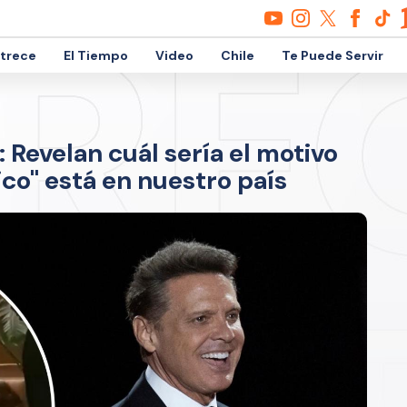
etrece
El Tiempo
Video
Chile
Te Puede Servir
: Revelan cuál sería el motivo
ico" está en nuestro país