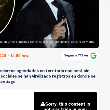
en Chile: El motivo por el cual el "Sol de México" estaría de visita
25 - 14:55 hrs.
Seguir a T13 en
nciertos agendados en territorio nacional, sin
sociales se han viralizado registros en donde se
Santiago.