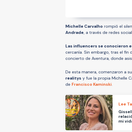
Michelle Carvalho
rompió el sile
Andrade
, a través de redes social
Las influencers se conocieron en 
cercanía. Sin embargo, tras el fi
concierto de Aventura, donde asis
De esta manera, comenzaron a sur
realitys
y fue la propia Michelle C
de
Francisco Kaminski
.
Lee T
Gissel
relaci
mi vida