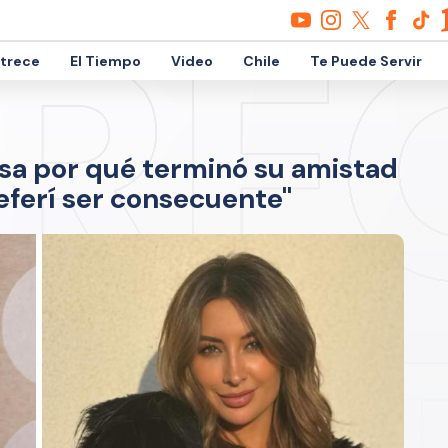
etrece
El Tiempo
Video
Chile
Te Puede Servir
esa por qué terminó su amistad
eferí ser consecuente"