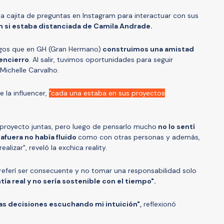
 cajita de preguntas en Instagram para interactuar con sus
n si estaba distanciada de Camila Andrade.
igos que en GH (Gran Hermano)
construimos una amistad
 encierro
. Al salir, tuvimos oportunidades para seguir
Michelle Carvalho.
 la influencer,
"cada una estaba en sus proyectos
un proyecto juntas, pero luego de pensarlo mucho
no lo sentí
 afuera no había fluido
como con otras personas y además,
lizar", reveló la exchica reality.
referí ser consecuente y no tomar una responsabilidad solo
tía real y no sería sostenible con el tiempo".
s decisiones escuchando mi intuición",
reflexionó