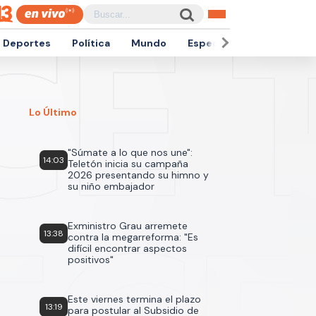
Deportes
Política
Mundo
Espectáculos
Empren
Lo Último
"Súmate a lo que nos une":
14:03
Teletón inicia su campaña
2026 presentando su himno y
su niño embajador
Exministro Grau arremete
13:38
contra la megarreforma: "Es
difícil encontrar aspectos
positivos"
Este viernes termina el plazo
13:19
para postular al Subsidio de