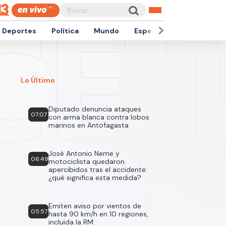
Deportes
Política
Mundo
Espectáculos
Empren
Lo Último
Diputado denuncia ataques
07:07
con arma blanca contra lobos
marinos en Antofagasta
José Antonio Neme y
06:49
motociclista quedaron
apercibidos tras el accidente:
¿qué significa esta medida?
Emiten aviso por vientos de
05:57
hasta 90 km/h en 10 regiones,
incluida la RM