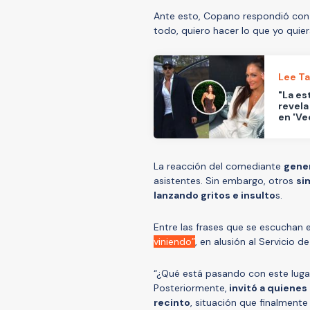
Ante esto, Copano respondió con
todo, quiero hacer lo que yo quier
Lee T
"La es
revela
en 'Ve
La reacción del comediante
gene
asistentes. Sin embargo, otros
si
lanzando gritos e insulto
s.
Entre las frases que se escuchan en
viniendo”
, en alusión al Servicio 
“¿Qué está pasando con este luga
Posteriormente,
invitó a quienes
recinto
, situación que finalmente 