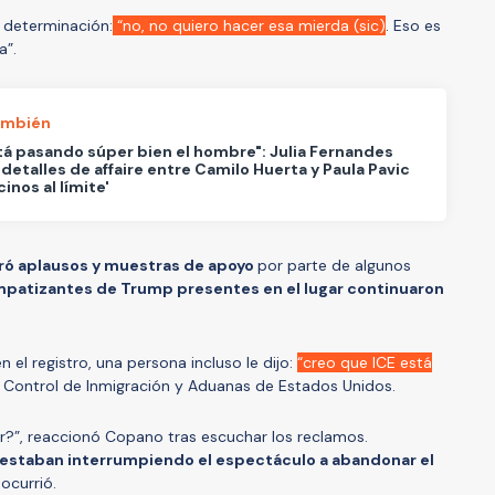
 determinación:
“no, no quiero hacer esa mierda (sic)
. Eso es
a”.
ambién
tá pasando súper bien el hombre": Julia Fernandes
 detalles de affaire entre Camilo Huerta y Paula Pavic
cinos al límite'
ró aplausos y muestras de apoyo
por parte de algunos
mpatizantes de Trump presentes en el lugar continuaron
 el registro, una persona incluso le dijo:
“creo que ICE está
de Control de Inmigración y Aduanas de Estados Unidos.
r?”, reaccionó Copano tras escuchar los reclamos.
 estaban interrumpiendo el espectáculo a abandonar el
ocurrió.