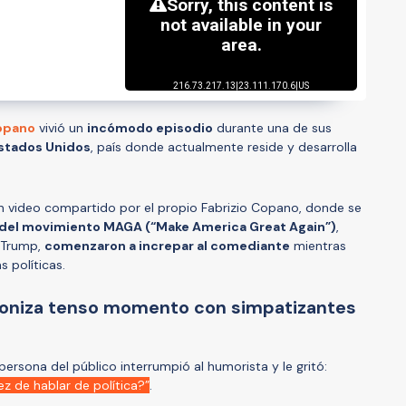
Copano
vivió un
incómodo episodio
durante una de sus
Estados Unidos
, país donde actualmente reside y desarrolla
un video compartido por el propio Fabrizio Copano, donde se
del movimiento MAGA (“Make America Great Again”)
,
d Trump,
comenzaron a increpar al comediante
mientras
s políticas.
goniza tenso momento con simpatizantes
ersona del público interrumpió al humorista y le gritó:
ez de hablar de política?”
.