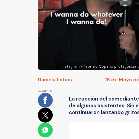
Instagram - Fabrizio Copano protagoniza
Daniela Lobos
18 de Mayo de
COMPARTIR
La reacción del comediante
de algunos asistentes. Sin
continuaron lanzando gritos