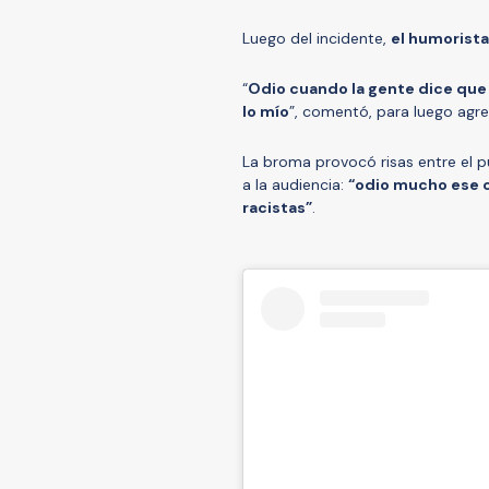
Luego del incidente,
el humorista
“
Odio cuando la gente dice que l
lo mío
”, comentó, para luego agr
La broma provocó risas entre el p
a la audiencia:
“odio mucho ese c
racistas”
.