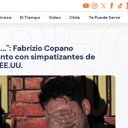
etrece
El Tiempo
Video
Chile
Te Puede Servir
..": Fabrizio Copano
nto con simpatizantes de
EE.UU.