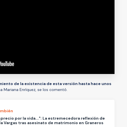
iento de la existencia de esta versión hasta hace unos
na Mariana Enríquez, se los comentó.
ambién
sprecio por la vida...": La estremecedora reflexión de
lla Vargas tras asesinato de matrimonio en Graneros