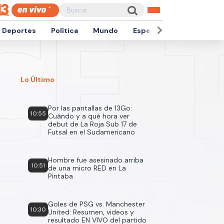
Deportes
Política
Mundo
Espectáculos
Empren
Lo Último
Por las pantallas de 13Go:
10:55
Cuándo y a qué hora ver
debut de La Roja Sub 17 de
Futsal en el Sudamericano
Hombre fue asesinado arriba
10:51
de una micro RED en La
Pintaba
Goles de PSG vs. Manchester
10:30
United: Resumen, videos y
resultado EN VIVO del partido