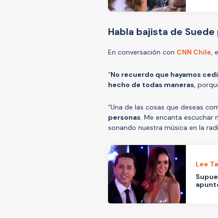
Habla bajista de Suede
En conversación con
CNN Chile
, 
“
No recuerdo que hayamos cedi
hecho de todas maneras
, porq
“Una de las cosas que deseas co
personas
. Me encanta escuchar n
sonando nuestra música en la radi
Lee T
Supues
apuntó