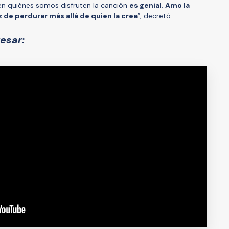
n quiénes somos disfruten la canción
es genial
.
Amo la
 de perdurar más allá de quien la crea
”, decretó.
esar: