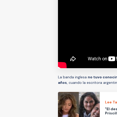
La banda inglesa
no tuvo conocim
años
, cuando la escritora argenti
Lee T
"El de
Prisci