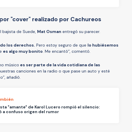
 por "cover" realizado por Cachureos
el bajista de Suede,
Mat Osman
entregó su parecer.
do los derechos.
Pero estoy seguro de que
lo hubiésemos
ue
es algo muy bonito
. Me encantó“, comentó.
mo músico
es ser parte de la vida cotidiana de las
uestras canciones en la radio o que pase un auto y esté
o”, añadió.
ambién
ta "amante" de Karol Lucero rompió el silencio:
 a confuso origen del rumor