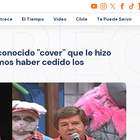
etrece
El Tiempo
Video
Chile
Te Puede Servir
conocido "cover" que le hizo
os haber cedido los