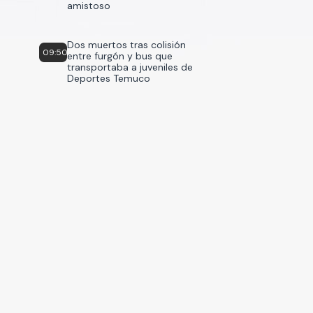
amistoso
Dos muertos tras colisión
09:50
entre furgón y bus que
transportaba a juveniles de
Deportes Temuco