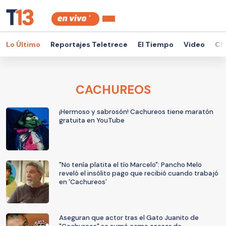
Lo Último
Reportajes Teletrece
El Tiempo
Video
Ch
CACHUREOS
¡Hermoso y sabrosón! Cachureos tiene maratón
gratuita en YouTube
"No tenía platita el tío Marcelo": Pancho Melo
reveló el insólito pago que recibió cuando trabajó
en 'Cachureos'
Aseguran que actor tras el Gato Juanito de