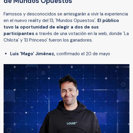
de Mundos Opuestos
Famosos y desconocidos se arriesgarán a vivir la experiencia
en el nuevo reality del 13, 'Mundos Opuestos'.
El público
tuvo la oportunidad de elegir a dos de sus
participantes
a través de una votación en la web, donde 'La
Chilota' y 'El Princeso' fueron los ganadores.
Luis 'Mago' Jiménez,
confirmado el 20 de mayo