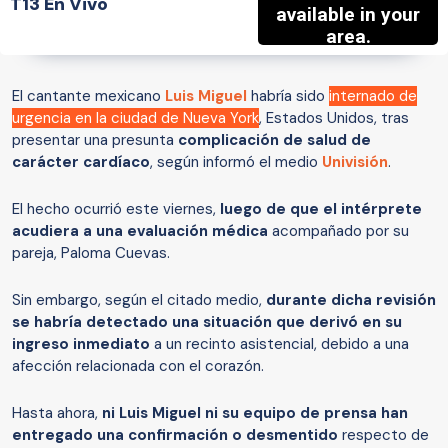
T13 En Vivo
El cantante mexicano
Luis Miguel
habría sido
internado de
urgencia en la ciudad de Nueva York
, Estados Unidos, tras
presentar una presunta
complicación de salud de
carácter cardíaco
, según informó el medio
Univisión
.
El hecho ocurrió este viernes,
luego de que el intérprete
acudiera a una evaluación médica
acompañado por su
pareja, Paloma Cuevas.
Sin embargo, según el citado medio,
durante dicha revisión
se habría detectado una situación que derivó en su
ingreso inmediato
a un recinto asistencial, debido a una
afección relacionada con el corazón.
Hasta ahora,
ni Luis Miguel ni su equipo de prensa han
entregado una confirmación o desmentido
respecto de