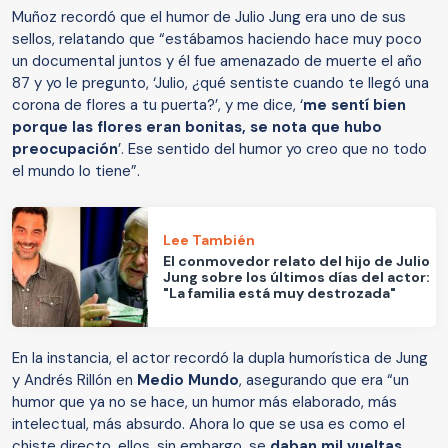
Muñoz recordó que el humor de Julio Jung era uno de sus
sellos, relatando que “estábamos haciendo hace muy poco
un documental juntos y él fue amenazado de muerte el año
87 y yo le pregunto, ‘Julio, ¿qué sentiste cuando te llegó una
corona de flores a tu puerta?’, y me dice, ‘
me sentí bien
porque las flores eran bonitas, se nota que hubo
preocupación
’. Ese sentido del humor yo creo que no todo
el mundo lo tiene”.
Lee También
El conmovedor relato del hijo de Julio
Jung sobre los últimos días del actor:
"La familia está muy destrozada"
En la instancia, el actor recordó la dupla humorística de Jung
y Andrés Rillón en
Medio Mundo
, asegurando que era “un
humor que ya no se hace, un humor más elaborado, más
intelectual, más absurdo. Ahora lo que se usa es como el
chiste directo, ellos, sin embargo, se
daban mil vueltas