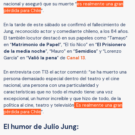
nacional y aseguró que su muerte “
es realmente una gran
pérdida para Chile
”.
En la tarde de este sábado se confirmó el fallecimiento de
Jung, reconocido actor y comediante chileno, a los 84 años.
El también locutor destacó en sus papeles como “Tamayo”
en “
Matrimonio de Papel
”, “El tío Nico” en “
El Prisionero
de la media noche
”, “Mauro” en “
Semidios
” y “Lorenzo
García” en “
Valió la pena
” de
Canal 13
.
En entrevista con T13 el actor comentó: “se ha muerto una
persona demasiado especial dentro del teatro y el cine
nacional, una persona con una particularidad y
características que no todo el mundo tiene: una voz
excepcional, un humor increíble y que hizo de todo, de la
política al cine, teatro y televisión
. Es realmente una gran
pérdida para Chile
”.
El humor de Julio Jung: