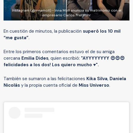
Instagram (@innamoll) - Inna Moll anuncia su matrimonio con el
empresario Carlos Frettlohr
En cuestión de minutos, la publicación
superó los 10 mil
“me gusta”
.
Entre los primeros comentarios estuvo el de su amiga
cercana
Emilia Dides
, quien escribió:
"AYYYYYYYY 😍😍😍
felicidades a los dos! Los quiero mucho ♥️".
También se sumaron a las felicitaciones
Kika Silva
,
Daniela
Nicolás
y la propia cuenta oficial de
Miss Universo
.