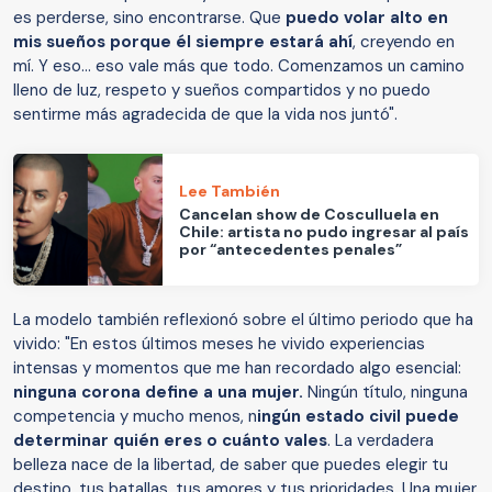
es perderse, sino encontrarse. Que
puedo volar alto en
mis sueños porque él siempre estará ahí
, creyendo en
mí. Y eso… eso vale más que todo. Comenzamos un camino
lleno de luz, respeto y sueños compartidos y no puedo
sentirme más agradecida de que la vida nos juntó".
Lee También
Cancelan show de Cosculluela en
Chile: artista no pudo ingresar al país
por “antecedentes penales”
La modelo también reflexionó sobre el último periodo que ha
vivido: "En estos últimos meses he vivido experiencias
intensas y momentos que me han recordado algo esencial:
ninguna corona define a una mujer.
Ningún título, ninguna
competencia y mucho menos, n
ingún estado civil puede
determinar quién eres o cuánto vales
. La verdadera
belleza nace de la libertad, de saber que puedes elegir tu
destino, tus batallas, tus amores y tus prioridades. Una mujer