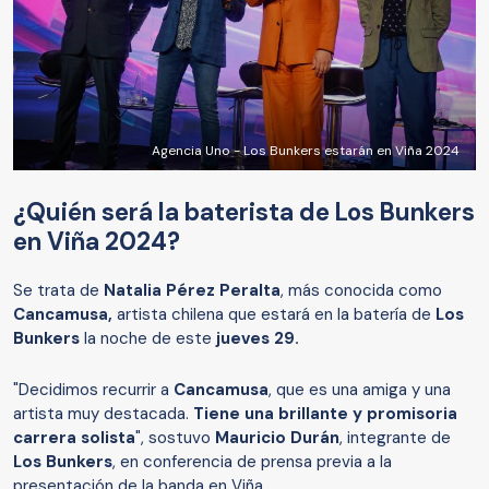
Agencia Uno - Los Bunkers estarán en Viña 2024
¿Quién será la baterista de Los Bunkers
en Viña 2024?
Se trata de
Natalia Pérez Peralta
, más conocida como
Cancamusa,
artista chilena que estará en la batería de
Los
Bunkers
la noche de este
jueves 29.
"Decidimos recurrir a
Cancamusa
, que es una amiga y una
artista muy destacada.
Tiene una brillante y promisoria
carrera solista
", sostuvo
Mauricio Durán
, integrante de
Los Bunkers
, en conferencia de prensa previa a la
presentación de la banda en Viña.