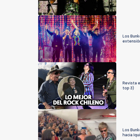
Los Bunke
extensió
Revista e
top 3)
Los Bunke
hacia Iqu