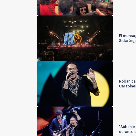
El mensaj
Siderúrg
Roban ca
Carabine
"Súbanle 
durante 