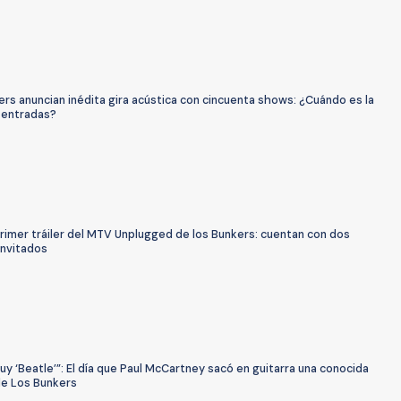
rs anuncian inédita gira acústica con cincuenta shows: ¿Cuándo es la
 entradas?
rimer tráiler del MTV Unplugged de los Bunkers: cuentan con dos
invitados
y ‘Beatle’”: El día que Paul McCartney sacó en guitarra una conocida
de Los Bunkers