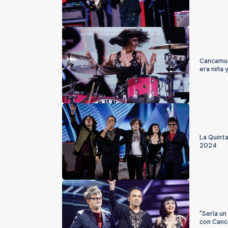
Cancamusa
era niña y
La Quint
2024
"Sería un
con Can