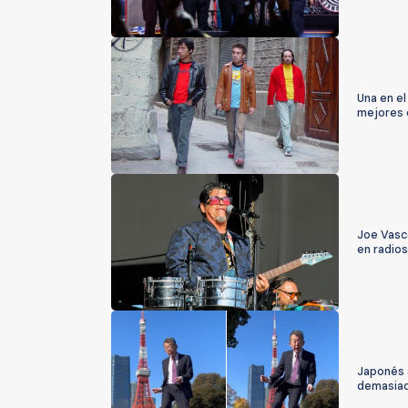
Una en el
mejores d
Joe Vasco
en radio
Japonés 
demasiad