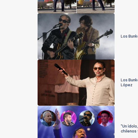
Los Bunke
Los Bunk
López
"Un ídol
chilenos