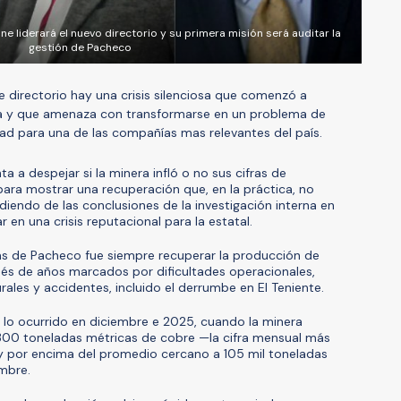
e liderará el nuevo directorio y su primera misión será auditar la
gestión de Pacheco
 directorio hay una crisis silenciosa que comenzó a
fera y que amenaza con transformarse en un problema de
dad para una de las compañías mas relevantes del país.
ta a despejar si la minera infló o no sus cifras de
para mostrar una recuperación que, en la práctica, no
endo de las conclusiones de la investigación interna en
r en una crisis reputacional para la estatal.
as de Pacheco fue siempre recuperar la producción de
és de años marcados por dificultades operacionales,
rales y accidentes, incluido el derrumbe en El Teniente.
 lo ocurrido en diciembre e 2025, cuando la minera
300 toneladas métricas de cobre —la cifra mensual más
y por encima del promedio cercano a 105 mil toneladas
mbre.