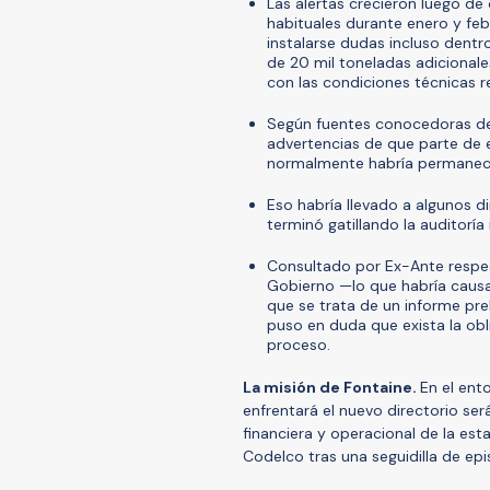
Las alertas crecieron luego de
habituales durante enero y fe
instalarse dudas incluso dentro
de 20 mil toneladas adicional
con las condiciones técnicas r
Según fuentes conocedoras de
advertencias de que parte de 
normalmente habría permaneci
Eso habría llevado a algunos di
terminó gatillando la auditoría 
Consultado por Ex-Ante respe
Gobierno —lo que habría caus
que se trata de un informe pre
puso en duda que exista la obli
proceso.
La misión de Fontaine.
En el ent
enfrentará el nuevo directorio ser
financiera y operacional de la est
Codelco tras una seguidilla de ep