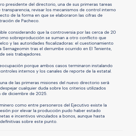
ro presidente del directorio, una de sus primeras tareas
e transparencia, revisar los mecanismos de control interno
ecto de la forma en que se elaboraron las cifras de
tración de Pacheco.
ible considerando que la controversia por las cerca de 20
como sobreproducción se suman a otro conflicto que
elco y las autoridades fiscalizadoras: el cuestionamiento
a Sernageomin tras el derrumbe ocurrido en El Teniente,
 de seis trabajadores.
 preocupación porque ambos casos terminaron instalando
ontroles internos y los canales de reporte de la estatal.
na de las primeras misiones del nuevo directorio será
 despejar cualquier duda sobre los criterios utilizados
n de diciembre de 2025.
r minero como entre personeros del Ejecutivo existe la
resión por elevar la producción pudo haber estado
etas e incentivos vinculados a bonos, aunque hasta
definitivas sobre este punto.