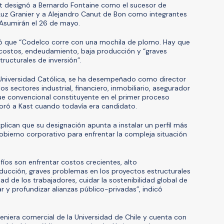
st designó a Bernardo Fontaine como el sucesor de
uz Granier y a Alejandro Canut de Bon como integrantes
 Asumirán el 26 de mayo.
aló que “Codelco corre con una mochila de plomo. Hay que
os costos, endeudamiento, baja producción y “graves
ructurales de inversión”.
Universidad Católica, se ha desempeñado como director
os sectores industrial, financiero, inmobiliario, asegurador
 fue convencional constituyente en el primer proceso
soró a Kast cuando todavía era candidato.
lican que su designación apunta a instalar un perfil más
obierno corporativo para enfrentar la compleja situación
íos son enfrentar costos crecientes, alto
ducción, graves problemas en los proyectos estructurales
dad de los trabajadores, cuidar la sostenibilidad global de
 y profundizar alianzas público-privadas”, indicó
geniera comercial de la Universidad de Chile y cuenta con