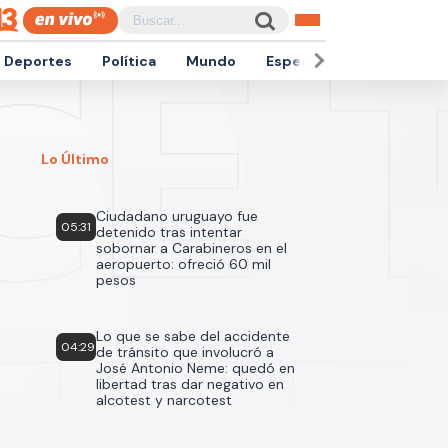
Deportes
Política
Mundo
Espectáculos
Empren
Lo Último
Ciudadano uruguayo fue
05:31
detenido tras intentar
sobornar a Carabineros en el
aeropuerto: ofreció 60 mil
pesos
Lo que se sabe del accidente
04:29
de tránsito que involucró a
José Antonio Neme: quedó en
libertad tras dar negativo en
alcotest y narcotest