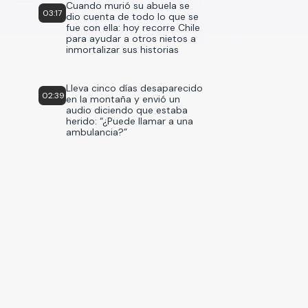
Cuando murió su abuela se
03:17
dio cuenta de todo lo que se
fue con ella: hoy recorre Chile
para ayudar a otros nietos a
inmortalizar sus historias
Lleva cinco días desaparecido
02:39
en la montaña y envió un
audio diciendo que estaba
herido: “¿Puede llamar a una
ambulancia?”