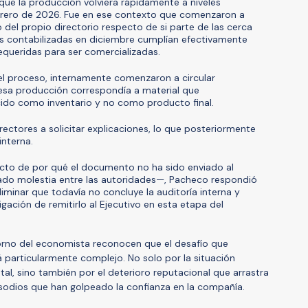
 que la producción volviera rápidamente a niveles
brero de 2026. Fue en ese contexto que comenzaron a
 del propio directorio respecto de si parte de las cerca
es contabilizadas en diciembre cumplían efectivamente
equeridas para ser comercializadas.
l proceso, internamente comenzaron a circular
esa producción correspondía a material que
do como inventario y no como producto final.
rectores a solicitar explicaciones, lo que posteriormente
interna.
cto de por qué el documento no ha sido enviado al
ado molestia entre las autoridades—, Pacheco respondió
liminar que todavía no concluye la auditoría interna y
gación de remitirlo al Ejecutivo en esta etapa del
orno del economista reconocen que el desafío que
á particularmente complejo. No solo por la situación
atal, sino también por el deterioro reputacional que arrastra
isodios que han golpeado la confianza en la compañía.