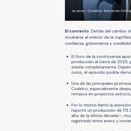
ex ante - Codelco: Bernardo Fontain
El contexto.
Detrás del cambio de
incubarse al interior de la cuprí
confianza, gobernanza y credibili
El foco de la controversia apun
producción al cierre de 2025, 
existía completamente. Dependi
curso, el episodio podría deriva
Una de las principales promes
Codelco, especialmente despu
retrasos en proyectos estructu
Por lo mismo llamó la atención
reportó un producción de 172.
alta de la última década—, mu
registrado entre enero y novie