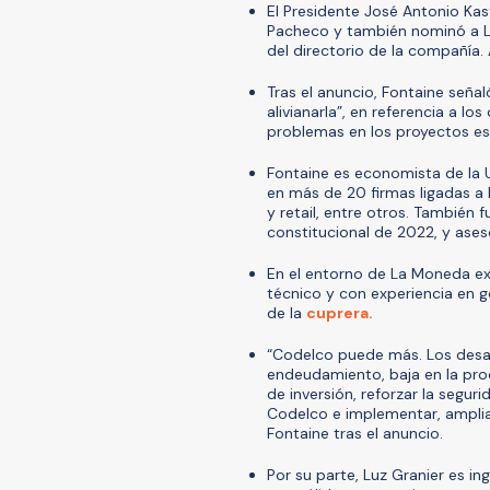
El Presidente José Antonio Ka
Pacheco y también nominó a L
del directorio de la compañía.
Tras el anuncio, Fontaine señ
alivianarla”, en referencia a l
problemas en los proyectos est
Fontaine es economista de la 
en más de 20 firmas ligadas a l
y retail, entre otros. También
constitucional de 2022, y ase
En el entorno de La Moneda exp
técnico y con experiencia en g
de la
cuprera.
“Codelco puede más. Los desaf
endeudamiento, baja en la pro
de inversión, reforzar la seguri
Codelco e implementar, ampliar
Fontaine tras el anuncio.
Por su parte, Luz Granier es in