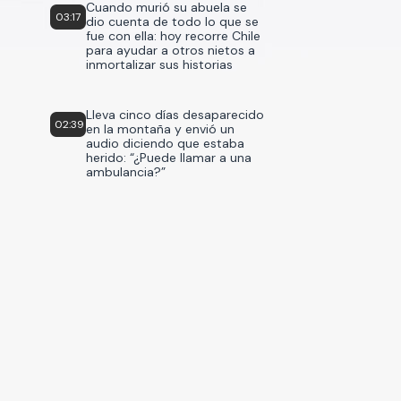
Cuando murió su abuela se
03:17
dio cuenta de todo lo que se
fue con ella: hoy recorre Chile
para ayudar a otros nietos a
inmortalizar sus historias
Lleva cinco días desaparecido
02:39
en la montaña y envió un
audio diciendo que estaba
herido: “¿Puede llamar a una
ambulancia?”