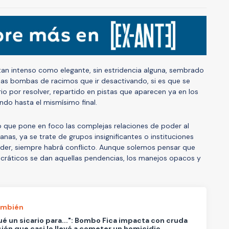
r tan intenso como elegante, sin estridencia alguna, sembrado
s bombas de racimos que ir desactivando, si es que se
o por resolver, repartido en pistas que aparecen ya en los
ndo hasta el mismísimo final.
o que pone en foco las complejas relaciones de poder al
anas, ya se trate de grupos insignificantes o instituciones
oder, siempre habrá conflicto. Aunque solemos pensar que
ocráticos se dan aquellas pendencias, los manejos opacos y
ambién
é un sicario para...": Bombo Fica impacta con cruda
ión que casi lo llevó a cometer un homicidio