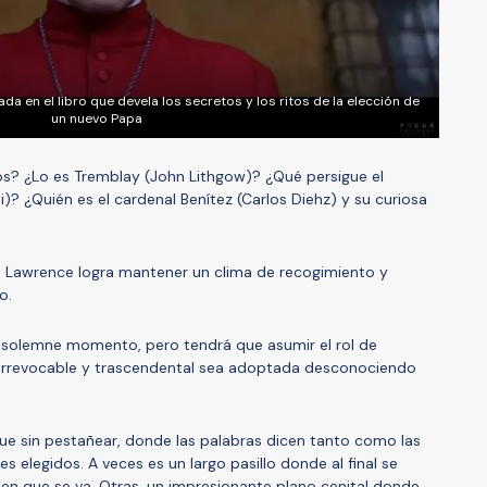
da en el libro que devela los secretos y los ritos de la elección de
un nuevo Papa
os? ¿Lo es Tremblay (John Lithgow)? ¿Qué persigue el
? ¿Quién es el cardenal Benítez (Carlos Diehz) y su curiosa
o. Lawrence logra mantener un clima de recogimiento y
o.
e solemne momento, pero tendrá que asumir el rol de
 irrevocable y trascendental sea adoptada desconociendo
igue sin pestañear, donde las palabras dicen tanto como las
s elegidos. A veces es un largo pasillo donde al final se
ien que se va. Otras, un impresionante plano cenital donde