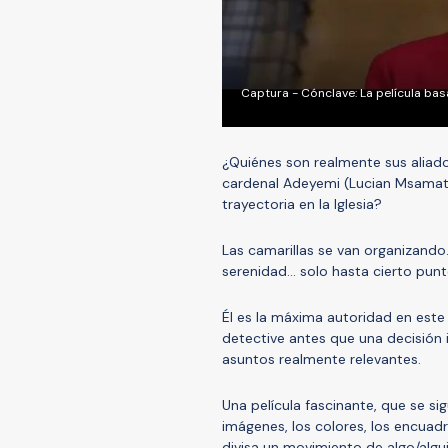
Captura - Cónclave: La película basa
¿Quiénes son realmente sus aliad
cardenal Adeyemi (Lucian Msamati)
trayectoria en la Iglesia?
Las camarillas se van organizand
serenidad… solo hasta cierto punt
Él es la máxima autoridad en est
detective antes que una decisión
asuntos realmente relevantes.
Una película fascinante, que se s
imágenes, los colores, los encuadre
divisa un movimiento de algo/algu