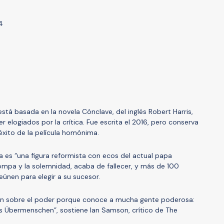
4
está basada en la novela Cónclave, del inglés Robert Harris,
r elogiados por la crítica. Fue escrita el 2016, pero conserva
éxito de la película homónima.
 es “una figura reformista con ecos del actual papa
pompa y la solemnidad, acaba de fallecer, y más de 100
únen para elegir a su sucesor.
bien sobre el poder porque conoce a mucha gente poderosa:
s Übermenschen”, sostiene Ian Samson, crítico de The