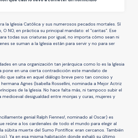
tra la Iglesia Católica y sus numerosos pecados mortales. Sí
 O NO, en práctica su principal mandato: el “caritas”. Ese
ara todas sus criaturas por igual, no importa cómo sean ni
nes se suman a la Iglesia están para servir y no para ser
ades en una organización tan jerárquica como lo es la Iglesia
ya pone en una cierta contradicción este mandato de
lo que salta en aquel diálogo breve pero tan conciso y
hermana Agnes (Isabella Rossellini, nominada a Mejor Actriz
ríncipes de la Iglesia. No hace falta más, ni tampoco subir el
sa medioeval desigualdad entre monjas y curas, mujeres y
cillamente genial Ralph Fiennes!, nominado al Oscar) es
e reúne a los cardenales de todo el mundo para elegir al
la súbita muerte del Sumo Pontífice: eran cercanos. También
Tucci). Ya en esa misma habitación donde exhaló su último