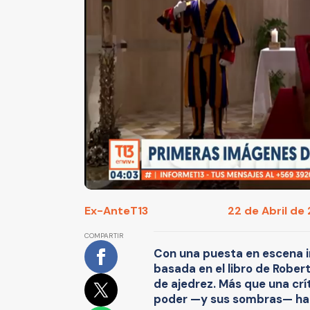
Ex-Ante
T13
22 de Abril de 
COMPARTIR
Con una puesta en escena i
basada en el libro de Robert
de ajedrez. Más que una crít
poder —y sus sombras— habi