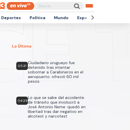
Deportes
Política
Mundo
Espectáculos
Empren
Lo Último
Ciudadano uruguayo fue
05:31
detenido tras intentar
sobornar a Carabineros en el
aeropuerto: ofreció 60 mil
pesos
Lo que se sabe del accidente
04:29
de tránsito que involucró a
José Antonio Neme: quedó en
libertad tras dar negativo en
alcotest y narcotest