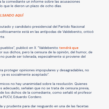
 a la comediante un informe sobre las acusaciones
lo que le dieron un plazo de ocho días.
ULSANDO AQUÍ
putado y candidato presidencial del Partido Nacional
políticamente está en las antípodas de Valdebenito, criticó
rte.
 pueblos”, publicó en X. “Valdebenito
tendrá que
r sus dichos, pero la censura de la opinión, del humor, de
, no puede ser tolerada, especialmente si proviene del
para proteger opiniones impopulares y desagradables, no
e ya es socialmente aceptado”.
émicos no hay unanimidad sobre la resolución. Quienes
es adecuado, señalan que no se trata de censura previa,
e los dichos de la comediante, como señaló el profesor
la PUCV, Eduardo Cordero.
a y prudente para dar resguardo en una de las facetas