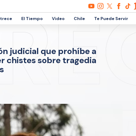
etrece
El Tiempo
Video
Chile
Te Puede Servir
ón judicial que prohíbe a
r chistes sobre tragedia
s