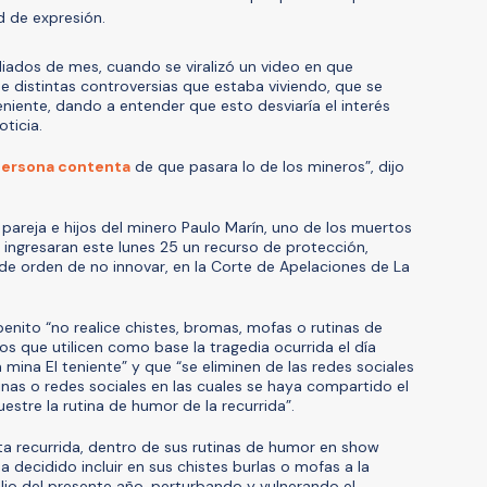
d de expresión.
ados de mes, cuando se viralizó un video en que
de distintas controversias que estaba viviendo, que se
eniente, dando a entender que esto desviaría el interés
oticia.
 persona contenta
de que pasara lo de los mineros”, dijo
 pareja e hijos del minero Paulo Marín, uno de los muertos
o, ingresaran este lunes 25 un recurso de protección,
e orden de no innovar, en la Corte de Apelaciones de La
benito “no realice chistes, bromas, mofas o rutinas de
s que utilicen como base la tragedia ocurrida el día
a mina El teniente” y que “se eliminen de las redes sociales
inas o redes sociales en las cuales se haya compartido el
estre la rutina de humor de la recurrida”.
a recurrida, dentro de sus rutinas de humor en show
ha decidido incluir en sus chistes burlas o mofas a la
julio del presente año, perturbando y vulnerando el