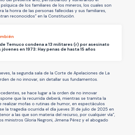
y psíquica de los familiares de los mineros, los cuales son
ra la honra de las personas fallecidas y sus familiares,
ran reconocidos” en la Constitución.
ambién
de Temuco condena a 13 militares (r) por asesinato
 jóvenes en 1973: Hay penas de hasta 15 años
ueves, la segunda sala de la Corte de Apelaciones de La
den de no innovar, sin detallar sus fundamentos.
ecedentes, se hace lugar a la orden de no innovar
ispone que la recurrida deberá, mientras se tramita la
e realizar mofas o rutinas de humor, en espectáculos
e la tragedia ocurrida el día jueves 31 de julio de 2025 en
tenor a las que son materia del recurso, por cualquier vía”,
los ministros Gloria Negroni, Jimena Pérez y el abogado