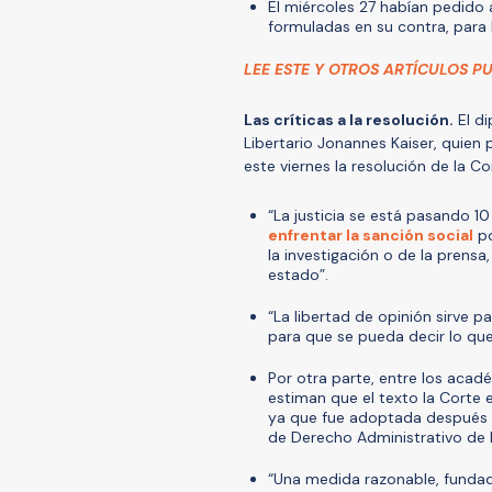
El miércoles 27 habían pedido
formuladas en su contra, para 
LEE ESTE Y OTROS ARTÍCULOS P
Las críticas a la resolución.
El di
Libertario Jonannes Kaiser, quien 
este viernes la resolución de la Co
“La justicia se está pasando 10
enfrentar la sanción social
po
la investigación o de la prensa
estado”.
“La libertad de opinión sirve 
para que se pueda decir lo qu
Por otra parte, entre los acad
estiman que el texto la Corte 
ya que fue adoptada después d
de Derecho Administrativo de 
“Una medida razonable, fundad