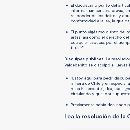
El duodécimo punto del artículo
informar, sin censura previa, e
responder de los delitos y abu
conformidad a la ley, la que d
El punto vigésimo quinto del mi
artes, así como el derecho del 
cualquier especie, por el tiempo
titular”.
Disculpas públicas.
La resolución
Valdebenito se disculpó el jueves 
“Estoy aquí para pedir disculpa
minera de Chile y en especial a 
mina El Teniente”, dijo, consig
circulando y que, por supuest
Previamente había declinado p
Lea la resolución de la 