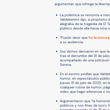
argumentan que infringe la liberta
La polémica se remonta a medi
Valdebenito dijo, a propósito 
alegraba de la tragedia de El T
público desde ella hacia otra n
“Puedo decir que
fui la única
a su audiencia.
Sus dichos derivaron en que la
tras el derrumbe del 31 de juli
acompañado de una solicitud d
Serena.
En el escrito pedían que Valde
humor, en espectáculos público
jueves 31 de julio de 2025, en l
cualquier rutina de humor, pág
video que haga referencia o mu
Argumentaron que “la humorist
públicos y con fines de lucro, 
tragedia ocurrida el día 31 de 