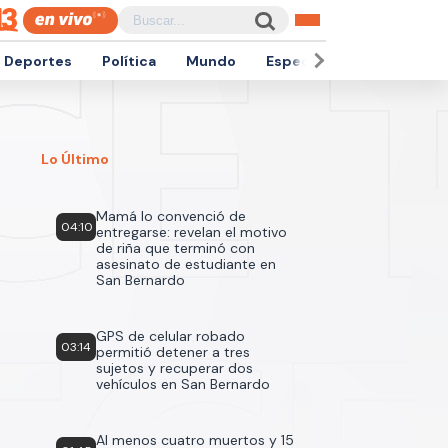
Deportes
Política
Mundo
Espectáculos
Empren
Lo Último
Mamá lo convenció de
04:10
entregarse: revelan el motivo
de riña que terminó con
asesinato de estudiante en
San Bernardo
GPS de celular robado
03:14
permitió detener a tres
sujetos y recuperar dos
vehículos en San Bernardo
Al menos cuatro muertos y 15