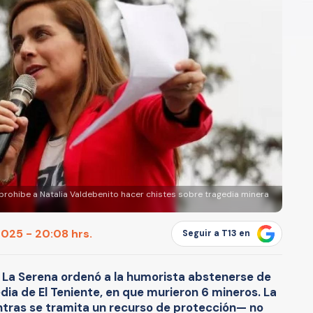
 prohibe a Natalia Valdebenito hacer chistes sobre tragedia minera
025 - 20:08 hrs.
Seguir a T13 en
 La Serena ordenó a la humorista abstenerse de
edia de El Teniente, en que murieron 6 mineros. La
ntras se tramita un recurso de protección— no