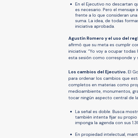
En el Ejecutivo no descartan q
es necesario. Pero el mensaje 
frente a lo que consideran un
suma. La idea, de todas formas,
iniciativa aprobada.
Agustín Romero y el uso del re
afirmó que su meta es cumplir con
iniciativa: “Yo voy a ocupar toda
esta sesión como corresponde y s
Los cambios del Ejecutivo.
El G
para ordenar los cambios que está
completos en materias como propi
medioambiente, monumentos, gratui
tocar ningún aspecto central de la 
La señal es doble. Busca most
también intenta fijar su propi
imponga la agenda con sus 1.3
En propiedad intelectual, mant