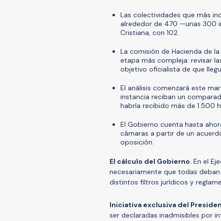
Las colectividades que más in
alrededor de 470 —unas 300 in
Cristiana, con 102.
La comisión de Hacienda de la
etapa más compleja: revisar las
objetivo oficialista de que lle
El análisis comenzará este mar
instancia reciban un comparad
habría recibido más de 1.500 ha
El Gobierno cuenta hasta ahora
cámaras a partir de un acuerdo
oposición.
El cálculo del Gobierno.
En el Ej
necesariamente que todas deban di
distintos filtros jurídicos y reglam
Iniciativa exclusiva del Preside
ser declaradas inadmisibles por int