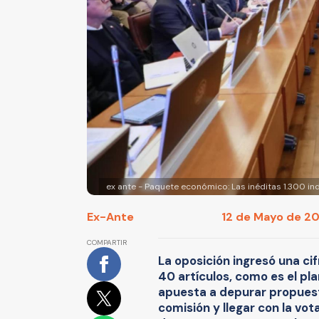
ex ante - Paquete económico: Las inéditas 1.300 ind
Ex-Ante
12 de Mayo de 20
COMPARTIR
La oposición ingresó una cif
40 artículos, como es el pl
apuesta a depurar propuesta
comisión y llegar con la vot