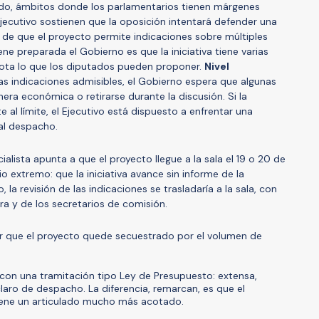
tado, ámbitos donde los parlamentarios tienen márgenes
jecutivo sostienen que la oposición intentará defender una
a de que el proyecto permite indicaciones sobre múltiples
ene preparada el Gobierno es que la iniciativa tiene varias
cota lo que los diputados pueden proponer.
Nivel
 indicaciones admisibles, el Gobierno espera que algunas
ra económica o retirarse durante la discusión. Si la
te al límite, el Ejecutivo está dispuesto a enfrentar una
al despacho.
icialista apunta a que el proyecto llegue a la sala el 19 o 20 de
 extremo: que la iniciativa avance sin informe de la
la revisión de las indicaciones se trasladaría a la sala, con
ra y de los secretarios de comisión.
tar que el proyecto quede secuestrado por el volumen de
on una tramitación tipo Ley de Presupuesto: extensa,
claro de despacho. La diferencia, remarcan, es que el
iene un articulado mucho más acotado.