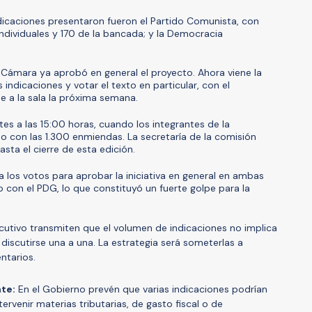
dicaciones presentaron fueron el Partido Comunista, con
dividuales y 170 de la bancada; y la Democracia
 Cámara ya aprobó en general el proyecto. Ahora viene la
 indicaciones y votar el texto en particular, con el
gue a la sala la próxima semana.
tes a las 15:00 horas, cuando los integrantes de la
o con las 1.300 enmiendas. La secretaría de la comisión
sta el cierre de esta edición.
 los votos para aprobar la iniciativa en general en ambas
 con el PDG, lo que constituyó un fuerte golpe para la
ecutivo transmiten que el volumen de indicaciones no implica
scutirse una a una. La estrategia será someterlas a
entarios.
nte:
En el Gobierno prevén que varias indicaciones podrían
ervenir materias tributarias, de gasto fiscal o de