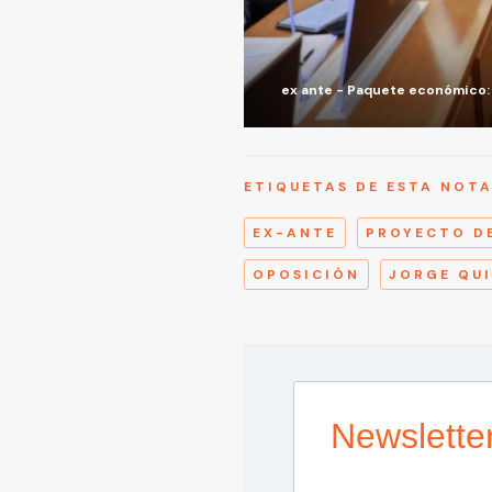
ex ante - Paquete económico: L
ETIQUETAS DE ESTA NOT
EX-ANTE
PROYECTO D
OPOSICIÓN
JORGE QU
Newslette