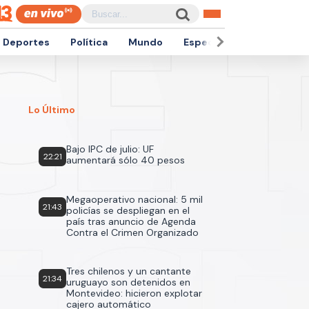
Deportes
Política
Mundo
Espectáculos
Empren
Lo Último
Bajo IPC de julio: UF
22:21
aumentará sólo 40 pesos
Megaoperativo nacional: 5 mil
21:43
policías se despliegan en el
país tras anuncio de Agenda
Contra el Crimen Organizado
Tres chilenos y un cantante
21:34
uruguayo son detenidos en
Montevideo: hicieron explotar
cajero automático