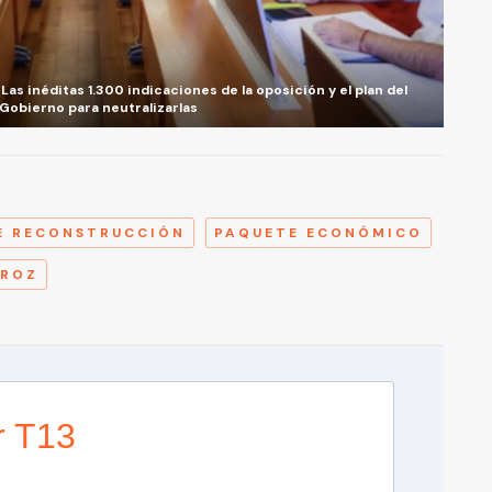
as inéditas 1.300 indicaciones de la oposición y el plan del
Gobierno para neutralizarlas
A
E RECONSTRUCCIÓN
PAQUETE ECONÓMICO
IROZ
r T13