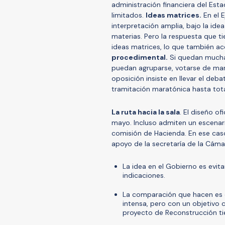
administración financiera del Es
limitados.
Ideas matrices.
En el E
interpretación amplia, bajo la ide
materias. Pero la respuesta que ti
ideas matrices, lo que también a
procedimental.
Si quedan muchas
puedan agruparse, votarse de mane
oposición insiste en llevar el deba
tramitación maratónica hasta tot
La ruta hacia la sala
. El diseño of
mayo. Incluso admiten un escenario
comisión de Hacienda. En ese caso, 
apoyo de la secretaría de la Cáma
La idea en el Gobierno es evi
indicaciones.
La comparación que hacen es c
intensa, pero con un objetivo 
proyecto de Reconstrucción t