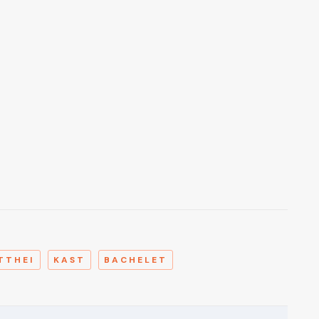
A
TTHEI
KAST
BACHELET