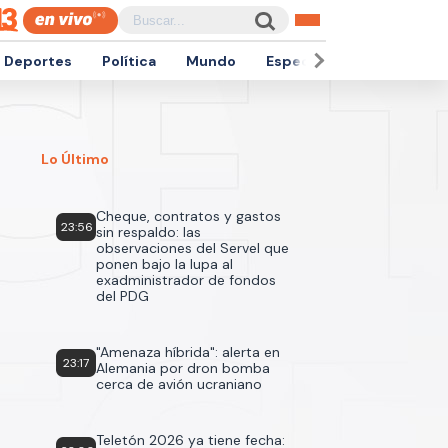
Deportes
Política
Mundo
Espectáculos
Empren
Lo Último
Cheque, contratos y gastos
23:56
sin respaldo: las
observaciones del Servel que
ponen bajo la lupa al
exadministrador de fondos
del PDG
"Amenaza híbrida": alerta en
23:17
Alemania por dron bomba
cerca de avión ucraniano
Teletón 2026 ya tiene fecha: