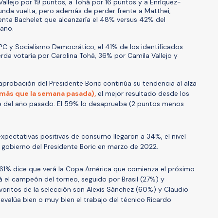
Vallejo por 19 puntos, a Tohá por 16 puntos y a Enríquez-
nda vuelta, pero además de perder frente a Matthei,
enta Bachelet que alcanzaría el 48% versus 42% del
cano.
, PC y Socialismo Democrático, el 41% de los identificados
erda votaría por Carolina Tohá, 36% por Camila Vallejo y
aprobación del Presidente Boric continúa su tendencia al alza
 más que la semana pasada),
el mejor resultado desde los
 del año pasado. El 59% lo desaprueba (2 puntos menos
xpectativas positivas de consumo llegaron a 34%, el nivel
gobierno del Presidente Boric en marzo de 2022.
 61% dice que verá la Copa América que comienza el próximo
á el campeón del torneo, seguido por Brasil (27%) y
voritos de la selección son Alexis Sánchez (60%) y Claudio
evalúa bien o muy bien el trabajo del técnico Ricardo