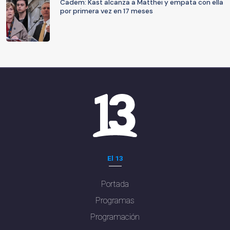
Cadem: Kast alcanza a Matthei y empata con ella
por primera vez en 17 meses
El 13
Portada
Programas
Programación