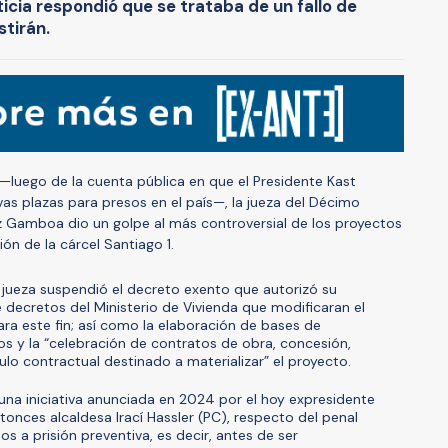
ticia respondió que se trataba de un fallo de
stirán.
 —luego de la cuenta pública en que el Presidente Kast
vas plazas para presos en el país—, la jueza del Décimo
z Gamboa dio un golpe al más controversial de los proyectos
ión de la cárcel Santiago 1.
la jueza suspendió el decreto exento que autorizó su
 decretos del Ministerio de Vivienda que modificaran el
ra este fin; así como la elaboración de bases de
bajos y la “celebración de contratos de obra, concesión,
ulo contractual destinado a materializar” el proyecto.
una iniciativa anunciada en 2024 por el hoy expresidente
ntonces alcaldesa Irací Hassler (PC), respecto del penal
s a prisión preventiva, es decir, antes de ser