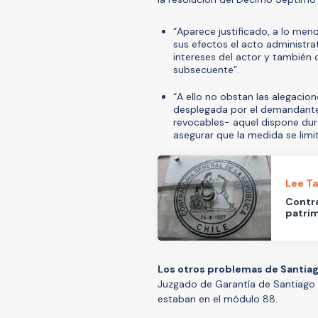
“Aparece justificado, a lo men
sus efectos el acto administr
intereses del actor y también d
subsecuente”.
“A ello no obstan las alegacio
desplegada por el demandante,
revocables- aquel dispone duran
asegurar que la medida se limi
Lee T
Contra
patrim
Los otros problemas de Santiag
Juzgado de Garantía de Santiago d
estaban en el módulo 88.