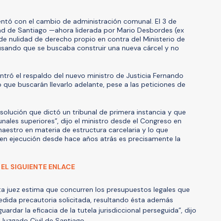
ntó con el cambio de administración comunal. El 3 de
ad de Santiago —ahora liderada por Mario Desbordes (ex
 nulidad de derecho propio en contra del Ministerio de
acusando que se buscaba construir una nueva cárcel y no
ntró el respaldo del nuevo ministro de Justicia Fernando
ó que buscarán llevarlo adelante, pese a las peticiones de
esolución que dictó un tribunal de primera instancia y que
unales superiores”, dijo el ministro desde el Congreso en
maestro en materia de estructura carcelaria y lo que
 en ejecución desde hace años atrás es precisamente la
 EL SIGUIENTE ENLACE
a juez estima que concurren los presupuestos legales que
medida precautoria solicitada, resultando ésta además
ardar la eficacia de la tutela jurisdiccional perseguida”, dijo
Juzgado Civil de Santiago.