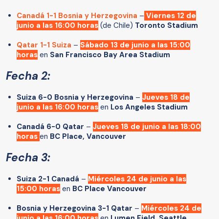
Canadá 1-1 Bosnia y Herzegovina
–
Viernes 12 de
junio a las 16:00 horas
(de Chile)
Toronto Stadium
Qatar 1-1 Suiza
–
Sábado 13 de junio a las 15:00
horas
en
San Francisco Bay Area Stadium
Fecha 2:
Suiza 6-0 Bosnia y Herzegovina
–
Jueves 18 de
junio a las 16:00 horas
en
Los Angeles Stadium
Canadá 6-0 Qatar
–
Jueves 18 de junio a las 18:00
horas
en
BC Place, Vancouver
Fecha 3:
Suiza 2-1 Canadá
–
Miércoles 24 de junio a las
15:00 horas
en
BC Place Vancouver
Bosnia y Herzegovina 3-1 Qatar
–
Miércoles 24 de
junio a las 16:00 horas
en
Lumen Field, Seattle