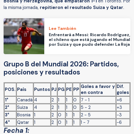
Bosnia y Herzegovina, que empataron 1-1
en Toronto. Por
la misma jornada,
repitieron el resultado Suiza y Qatar
.
Lee También
Enfrentará a Messi: Ricardo Rodríguez,
el chileno que está jugando el Mundial
por Suiza y que pudo defender La Roja
Grupo B del Mundial 2026: Partidos,
posiciones y resultados
Goles a favor y
Dif.
POS.
País
Puntos
PJ
PG
PE
PP
en contra
goles
1°
Canadá
4
2
1
1
0
7 - 1
+6
2°
Suiza
4
2
1
1
0
5 - 2
+3
3°
Bosnia
1
2
0
1
1
2 - 5
-3
4°
Qatar
1
2
0
1
1
1 - 7
-6
Fecha 1: