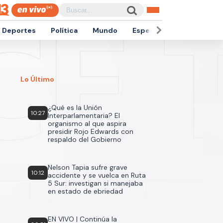
Deportes
Política
Mundo
Espectáculos
Empren
Lo Último
¿Qué es la Unión
10:27
Interparlamentaria? El
organismo al que aspira
presidir Rojo Edwards con
respaldo del Gobierno
Nelson Tapia sufre grave
10:12
accidente y se vuelca en Ruta
5 Sur: investigan si manejaba
en estado de ebriedad
EN VIVO | Continúa la