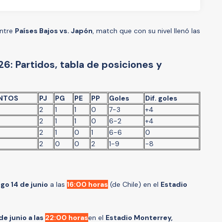
entre
Países Bajos vs. Japón
, match que con su nivel llenó las
6: Partidos, tabla de posiciones y
NTOS
PJ
PG
PE
PP
Goles
Dif. goles
2
1
1
0
7-3
+4
2
1
1
0
6-2
+4
2
1
0
1
6-6
0
2
0
0
2
1-9
-8
o 14 de junio
a las
16:00 horas
(de Chile) en el
Estadio
e junio a las
22:00 horas
en el
Estadio Monterrey,