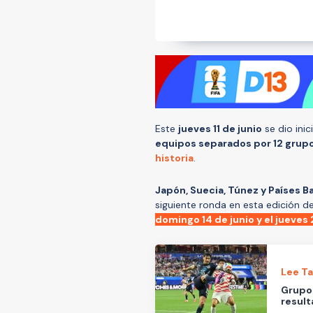
Este
jueves 11 de junio
se dio inic
equipos separados por 1
2 grup
historia
.
Japón, Suecia, Túnez y Países B
siguiente ronda en esta edición de
domingo 14 de junio y el jueves 
Lee T
Grupo 
resul