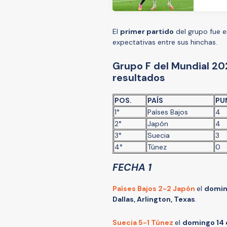
El
primer partido
del grupo fue 
expectativas entre sus hinchas.
Grupo F del Mundial 202
resultados
POS.
PAÍS
PU
1°
Países Bajos
4
2°
Japón
4
3°
Suecia
3
4°
Túnez
0
FECHA 1
Países Bajos 2-2 Japón
el
doming
Dallas, Arlington, Texas
.
Suecia 5-1 Túnez
el
domingo 14 d