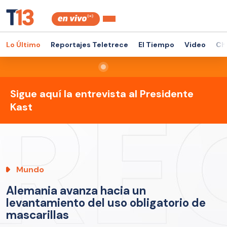
Lo Último
Reportajes Teletrece
El Tiempo
Video
Ch
Sigue aquí la entrevista al Presidente
Kast
Mundo
Alemania avanza hacia un
levantamiento del uso obligatorio de
mascarillas