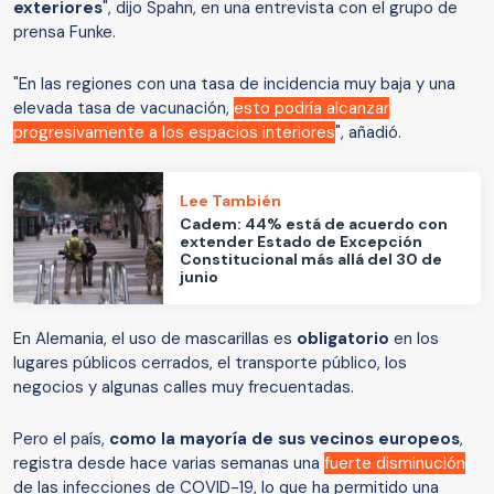
exteriores
", dijo Spahn, en una entrevista con el grupo de
prensa Funke.
"En las regiones con una tasa de incidencia muy baja y una
elevada tasa de vacunación,
esto podría alcanzar
progresivamente a los espacios interiores
", añadió.
Lee También
Cadem: 44% está de acuerdo con
extender Estado de Excepción
Constitucional más allá del 30 de
junio
En Alemania, el uso de mascarillas es
obligatorio
en los
lugares públicos cerrados, el transporte público, los
negocios y algunas calles muy frecuentadas.
Pero el país,
como la mayoría de sus vecinos europeos
,
registra desde hace varias semanas una
fuerte disminución
de las infecciones de COVID-19, lo que ha permitido una