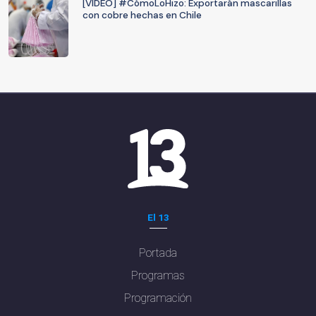
[VIDEO] #CómoLoHizo: Exportarán mascarillas
con cobre hechas en Chile
El 13
Portada
Programas
Programación