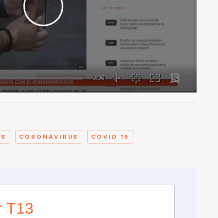
A
MS
CORONAVIRUS
COVID 19
r T13