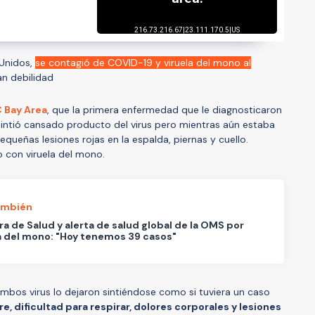
 Unidos,
se contagió de COVID-19 y viruela del mono al
an debilidad
 Bay Area
, que la primera enfermedad que le diagnosticaron
 sintió cansado producto del virus pero mientras aún estaba
ueñas lesiones rojas en la espalda, piernas y cuello.
 con viruela del mono.
ambién
ra de Salud y alerta de salud global de la OMS por
a del mono: "Hoy tenemos 39 casos"
mbos virus lo dejaron sintiéndose como si tuviera un caso
re, dificultad para respirar, dolores corporales y lesiones