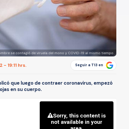
ombre se contagió de viruela del mono y COVID-19 al mismo tiempo
 - 19:11 hrs.
Seguir a T13 en
plicó que luego de contraer coronavirus, empezó
ojas en su cuerpo.