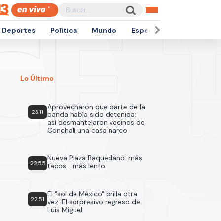
Deportes
Política
Mundo
Espectáculos
Empren
Lo Último
Aprovecharon que parte de la
23:11
banda había sido detenida:
así desmantelaron vecinos de
Conchalí una casa narco
Nueva Plaza Baquedano: más
22:55
tacos... más lento
El "sol de México" brilla otra
22:51
vez: El sorpresivo regreso de
Luis Miguel