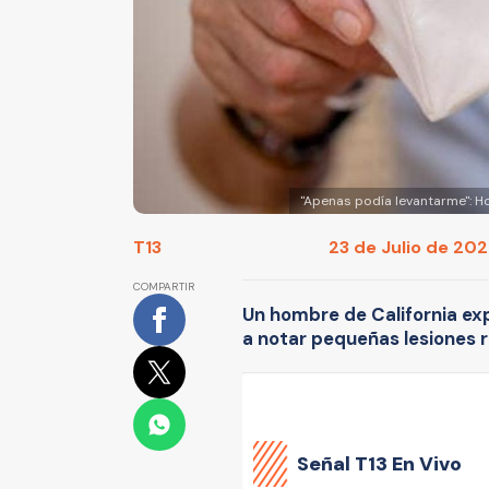
"Apenas podía levantarme": H
T13
23 de Julio de 2022
COMPARTIR
Un hombre de California ex
a notar pequeñas lesiones r
Señal
T13 En Vivo