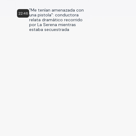
"Me tenían amenazada con
22:48
una pistola": conductora
relata dramático recorrido
por La Serena mientras
estaba secuestrada