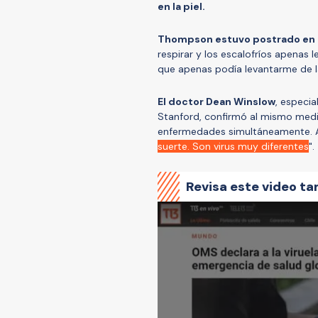
en la piel.
Thompson estuvo postrado en 
respirar y los escalofríos apenas 
que apenas podía levantarme de la
El doctor Dean Winslow
, especia
Stanford, confirmó al mismo medi
enfermedades simultáneamente. 
suerte. Son virus muy diferentes
".
Revisa este video ta