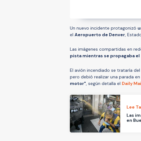
Un nuevo incidente protagonizó
u
el
Aeropuerto de Denver
, Estad
Las imágenes compartidas en red
pista mientras se propagaba el
El avión incendiado se trataría 
pero debió realizar una parada en
motor"
, según detalla el
Daily Mai
Lee T
Las im
en Bue