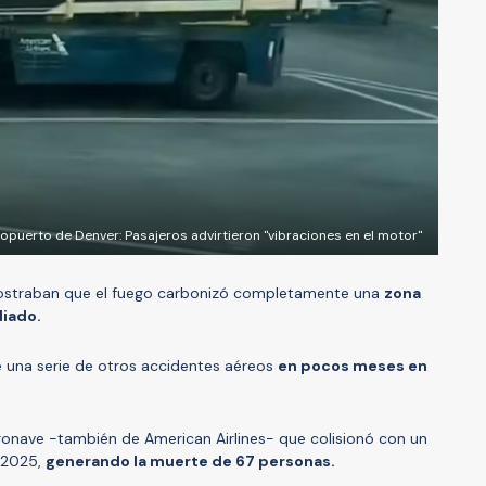
ropuerto de Denver: Pasajeros advirtieron "vibraciones en el motor"
ostraban que el fuego carbonizó completamente una
zona
diado.
e una serie de otros accidentes aéreos
en pocos meses en
ronave -también de American Airlines- que colisionó con un
e 2025,
generando la muerte de 67 personas.