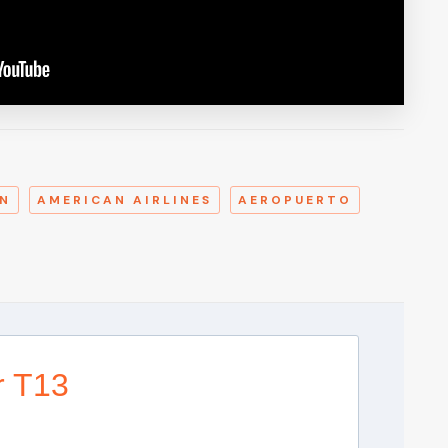
A
ÓN
AMERICAN AIRLINES
AEROPUERTO
r T13