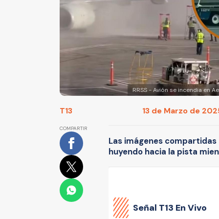
RRSS - Avión se incendia en Ae
T13
13 de Marzo de 2025
COMPARTIR
Las imágenes compartidas e
huyendo hacia la pista mie
Señal
T13 En Vivo