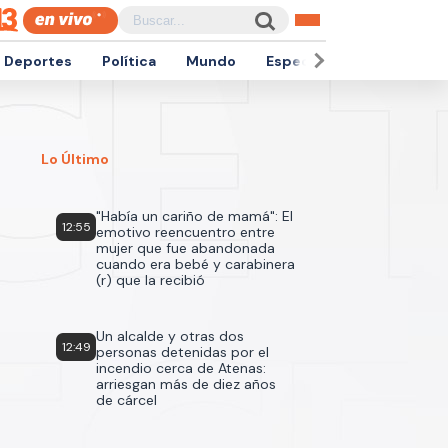
Deportes
Política
Mundo
Espectáculos
Empren
Lo Último
"Había un cariño de mamá": El
12:55
emotivo reencuentro entre
mujer que fue abandonada
cuando era bebé y carabinera
(r) que la recibió
Un alcalde y otras dos
12:49
personas detenidas por el
incendio cerca de Atenas:
arriesgan más de diez años
de cárcel