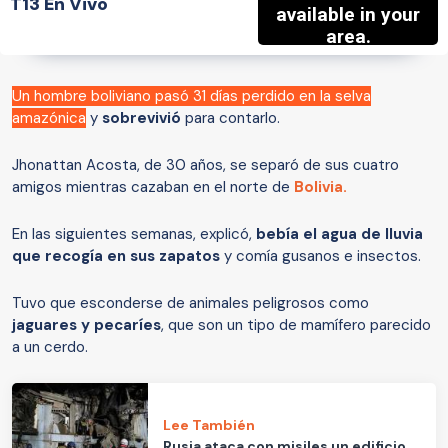
T13 En Vivo
Un hombre boliviano pasó 31 días perdido en la selva
amazónica
y
sobrevivió
para contarlo.
Jhonattan Acosta, de 30 años, se separó de sus cuatro
amigos mientras cazaban en el norte de
Bolivia.
En las siguientes semanas, explicó,
bebía el agua de lluvia
que recogía en sus zapatos
y comía gusanos e insectos.
Tuvo que esconderse de animales peligrosos como
jaguares y pecaríes
, que son un tipo de mamífero parecido
a un cerdo.
Lee También
Rusia ataca con misiles un edificio