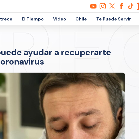
etrece
El Tiempo
Video
Chile
Te Puede Servir
 puede ayudar a recuperarte
coronavirus