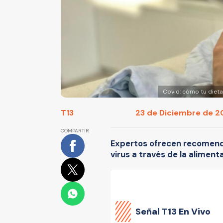
Covid: cómo tu diet
T13
23 de Diciembre de 20
COMPARTIR
Expertos ofrecen recomend
virus a través de la aliment
Señal
T13 En Vivo