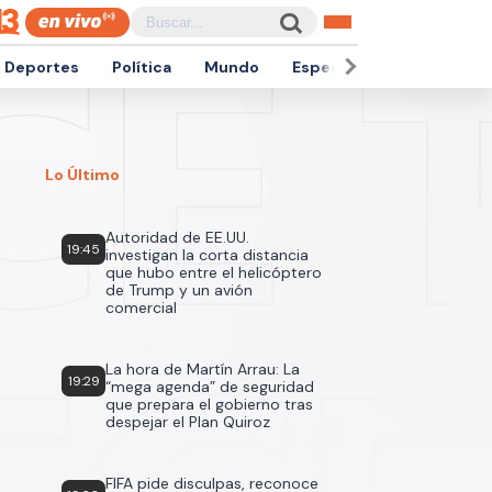
Deportes
Política
Mundo
Espectáculos
Empren
Lo Último
Autoridad de EE.UU.
19:45
investigan la corta distancia
que hubo entre el helicóptero
de Trump y un avión
comercial
La hora de Martín Arrau: La
19:29
“mega agenda” de seguridad
que prepara el gobierno tras
despejar el Plan Quiroz
FIFA pide disculpas, reconoce