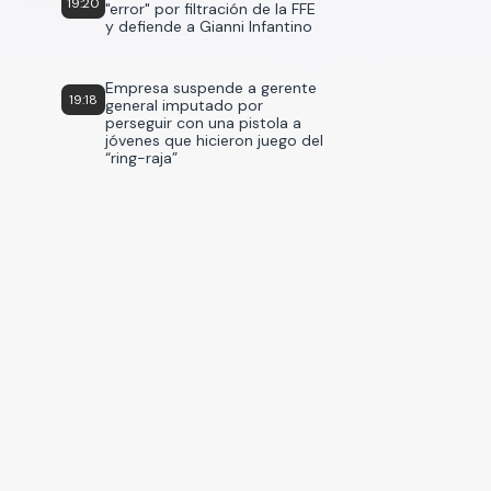
19:20
"error" por filtración de la FFE
y defiende a Gianni Infantino
Empresa suspende a gerente
19:18
general imputado por
perseguir con una pistola a
jóvenes que hicieron juego del
“ring-raja”