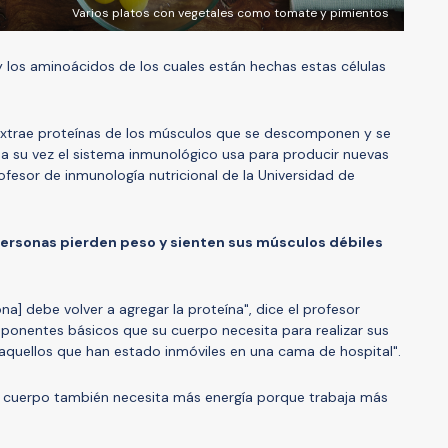
Varios platos con vegetales como tomate y pimientos
y los aminoácidos de los cuales están hechas estas células
 extrae proteínas de los músculos que se descomponen y se
a su vez el sistema inmunológico usa para producir nuevas
rofesor de inmunología nutricional de la Universidad de
personas
pierde
n
peso y siente
n
sus músculos débiles
na] debe volver a agregar la proteína", dice el profesor
ponentes básicos que su cuerpo necesita para realizar sus
 aquellos que han estado inmóviles en una cama de hospital".
 cuerpo también necesita más energía porque trabaja más