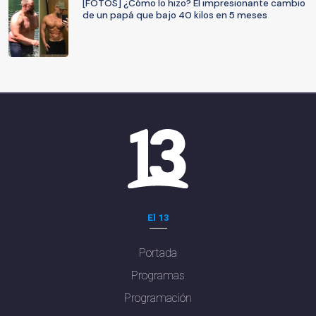
[FOTOS] ¿Cómo lo hizo? El impresionante cambio
de un papá que bajo 40 kilos en 5 meses
El 13
Portada
Programas
Programación