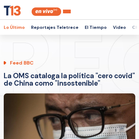
Lo Último
Reportajes Teletrece
El Tiempo
Video
Ch
Feed BBC
La OMS cataloga la política "cero covid"
de China como "insostenible"