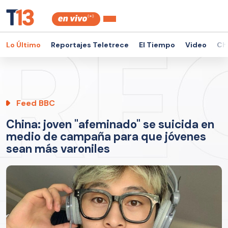
Lo Último
Reportajes Teletrece
El Tiempo
Video
Ch
Feed BBC
China: joven "afeminado" se suicida en
medio de campaña para que jóvenes
sean más varoniles