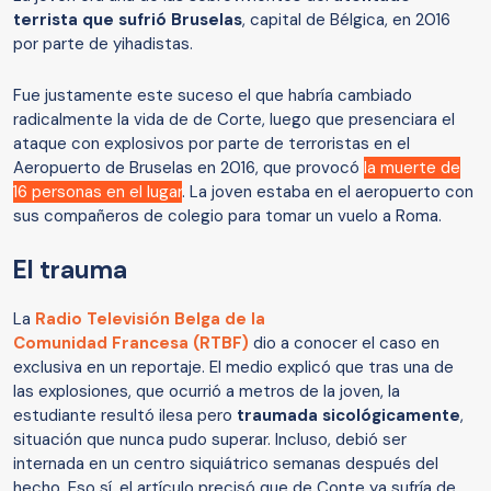
terrista que sufrió Bruselas
, capital de Bélgica, en 2016
por parte de yihadistas.
Fue justamente este suceso el que habría cambiado
radicalmente la vida de de Corte, luego que presenciara el
ataque con explosivos por parte de terroristas en el
Aeropuerto de Bruselas en 2016, que provocó
la muerte de
16 personas en el lugar
. La joven estaba en el aeropuerto con
sus compañeros de colegio para tomar un vuelo a Roma.
El trauma
La
Radio Televisión Belga de la
Comunidad Francesa (RTBF)
dio a conocer el caso en
exclusiva en un reportaje. El medio explicó que tras una de
las explosiones, que ocurrió a metros de la joven, la
estudiante resultó ilesa pero
traumada sicológicamente
,
situación que nunca pudo superar. Incluso, debió ser
internada en un centro siquiátrico semanas después del
hecho. Eso sí, el artículo precisó que de Conte ya sufría de