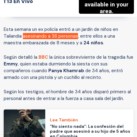
T13 En Vivo
Esta semana un ex policía entró a un jardín de niños en
Tailandia
asesinando a 36 personas
, entre ellos a una
maestra embarazada de 8 meses y a
24 niños
.
Según detalló la
BBC
la única sobreviviente de la tragedia fue
Emmy
, quien estaba durmiendo la siesta con sus
compañeros cuando
Panya Khamrab
de 34 años, entró
armado con una pistola y un cuchillo al recinto.
Según los testigos, el hombre de 34 años disparó primero al
personal antes de entrar a la fuerza a casa sala del jardín.
Lee También
“No siento nada”: La confesión del
padre que asesinó a su hijo de 5 años
en Colombia