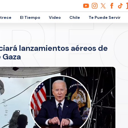
etrece
El Tiempo
Video
Chile
Te Puede Servir
iciará lanzamientos aéreos de
e Gaza