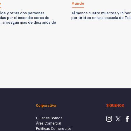
o
Mundo
alde y otras dos personas
Al menos cuatro muertos y 15 her
das por el incendio cerca de
por tiroteo en una escuela de Tail
: arriesgan más de diez años de
Corporativo
SÍGUENOS
Quiénes Somos
Área Comercial
Políticas Comerciales