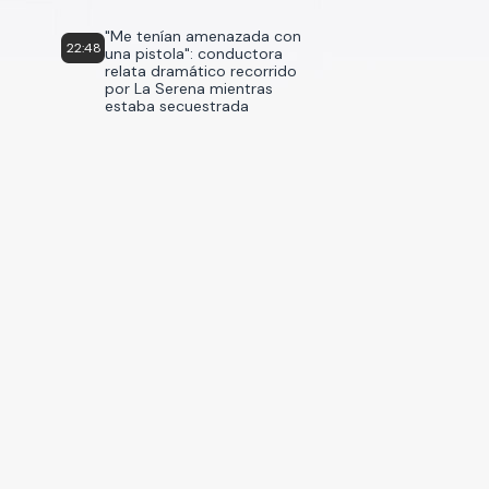
"Me tenían amenazada con
22:48
una pistola": conductora
relata dramático recorrido
por La Serena mientras
estaba secuestrada