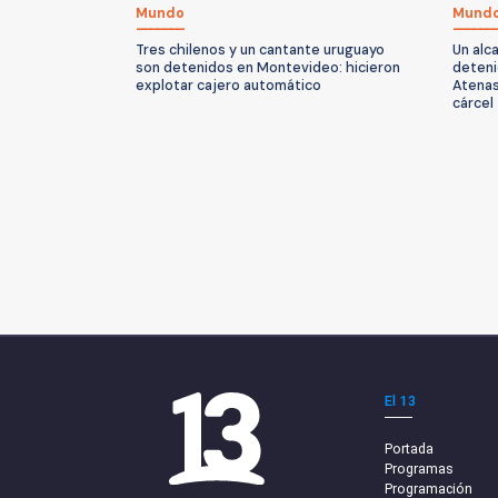
Mundo
Mund
Tres chilenos y un cantante uruguayo
Un alc
son detenidos en Montevideo: hicieron
deteni
explotar cajero automático
Atenas
cárcel
El 13
Portada
Programas
Programación