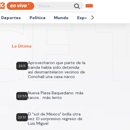
Deportes
Política
Mundo
Espectáculos
Empren
Lo Último
Aprovecharon que parte de la
23:11
banda había sido detenida:
así desmantelaron vecinos de
Conchalí una casa narco
Nueva Plaza Baquedano: más
22:55
tacos... más lento
El "sol de México" brilla otra
22:51
vez: El sorpresivo regreso de
Luis Miguel