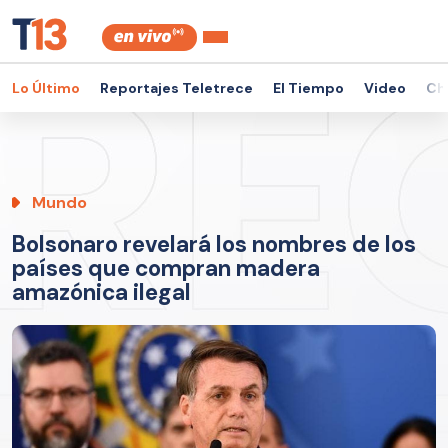
Lo Último
Reportajes Teletrece
El Tiempo
Video
Ch
Mundo
Bolsonaro revelará los nombres de los
países que compran madera
amazónica ilegal