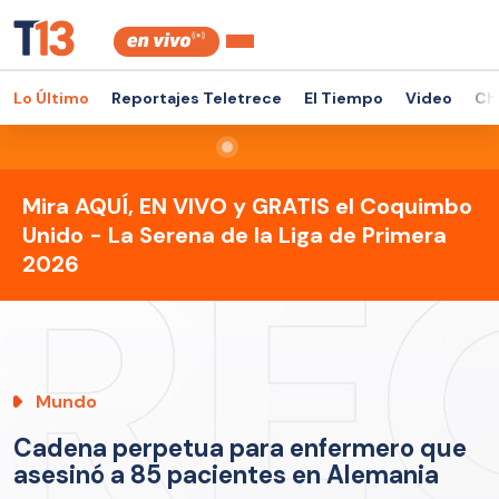
Lo Último
Reportajes Teletrece
El Tiempo
Video
Ch
Mira AQUÍ, EN VIVO y GRATIS el Coquimbo
Unido - La Serena de la Liga de Primera
2026
Mundo
Cadena perpetua para enfermero que
asesinó a 85 pacientes en Alemania