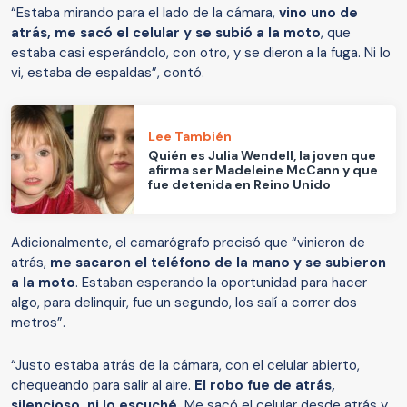
“Estaba mirando para el lado de la cámara,
vino uno de
atrás, me sacó el celular y se subió a la moto
, que
estaba casi esperándolo, con otro, y se dieron a la fuga. Ni lo
vi, estaba de espaldas”, contó.
Lee También
Quién es Julia Wendell, la joven que
afirma ser Madeleine McCann y que
fue detenida en Reino Unido
Adicionalmente, el camarógrafo precisó que “vinieron de
atrás,
me sacaron el teléfono de la mano y se subieron
a la moto
. Estaban esperando la oportunidad para hacer
algo, para delinquir, fue un segundo, los salí a correr dos
metros”.
“Justo estaba atrás de la cámara, con el celular abierto,
chequeando para salir al aire.
El robo fue de atrás,
silencioso, ni lo escuché.
Me sacó el celular desde atrás y