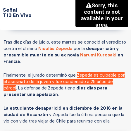
Señal
T13 En Vivo
Tras diez días de juicio, este martes se conoció el veredicto
contra el chileno
Nicolás Zepeda
por la
desaparición y
presumible muerte de su ex novia
Narumi Kurosaki
en
Francia
.
Finalmente, el jurado determinó que
Zepeda es culpable por
el asesinato de la joven y fue condenado a 28 años de
cárcel
. La defensa de Zepeda tiene
diez días para
presentar una apelación
.
La estudiante desaparició en diciembre de 2016 en la
ciudad de Besanzón
y Zepeda fue la última persona que la
vio con vida tras viajar de Chile para reunirse con ella.